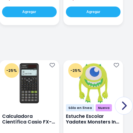
Agregar
Agregar
-25%
-25%
Sólo en línea
Nuevo
Calculadora
Estuche Escolar
E
Científica Casio FX-
Yadatex Monsters Inc
Y
991LAPLUS2 Color
DMI029 Verde
D