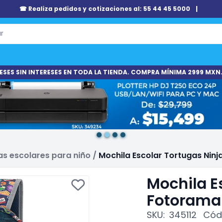
☎ Realiza pedidos y cotizaciones al: 55 44 45 5000
|
ESES SIN INTERESES EN TODA LA TIENDA. COMPRA MÍNIMA 2999 MXN.
as escolares para niño
/
Mochila Escolar Tortugas Ninj
Mochila E
Fotorama 
SKU:
345112
Códi