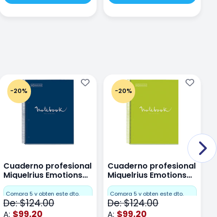
-20%
-20%
Cuaderno profesional
Cuaderno profesional
C
Miquelrius Emotions
Miquelrius Emotions
M
Dots 80 hojas
Dots 80 hojas Lima
D
F
Compra 5 y obten este dto.
Compra 5 y obten este dto.
De: $124.00
De: $124.00
D
$99.20
$99.20
A:
A:
A