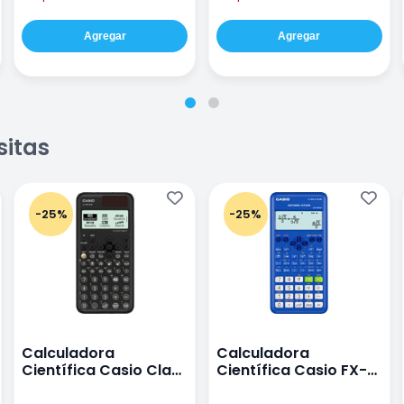
Agregar
Agregar
sitas
-25%
-25%
Calculadora
Calculadora
Científica Casio Class
Científica Casio FX-
Wiz Color Negro
82LA PLUS2-BU Azul