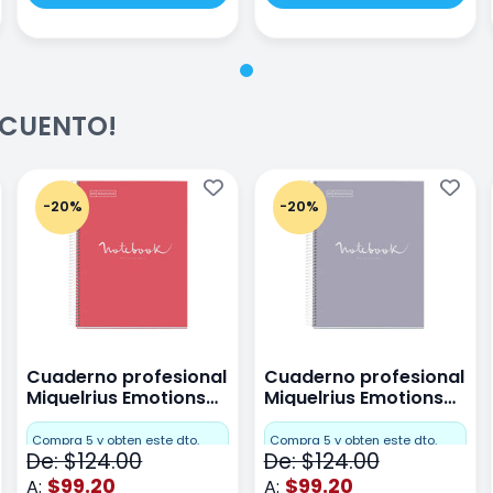
ESCUENTO!
-20%
-20%
Cuaderno profesional
Cuaderno profesional
Miquelrius Emotions
Miquelrius Emotions
raya 80 hojas Coral
raya 80 hojas Gris
Compra 5 y obten este dto.
Compra 5 y obten este dto.
De: $124.00
De: $124.00
$99.20
$99.20
A:
A: