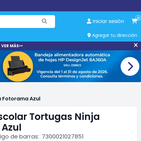
0
Iniciar sesión
Agregar tu dirección
 VER MÁS>>
a Fotorama Azul
scolar Tortugas Ninja
Azul
go de barras:
7300021027851