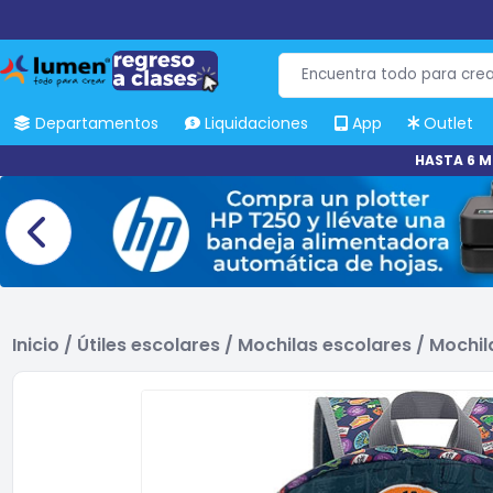
Departamentos
Liquidaciones
App
Outlet
HASTA 6 M
Inicio
/
Útiles escolares
/
Mochilas escolares
/
Mochil