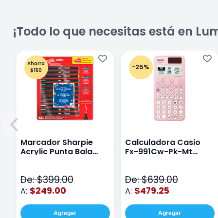
¡Todo lo que necesitas está en Lu
Ahorra
-25%
$150
Marcador Sharpie
Calculadora Casio
Acrylic Punta Bala
Fx-991Cw-Pk-Mt
Fina Surtido Con 12
Class Wiz Rosa
Piezas
De: $399.00
De: $639.00
$249.00
$479.25
A:
A:
Agregar
Agregar