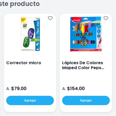
ste producto
Corrector micro
Lápices De Colores
Maped Color Peps
con 24
$79.00
$154.00
A:
A:
Agregar
Agregar