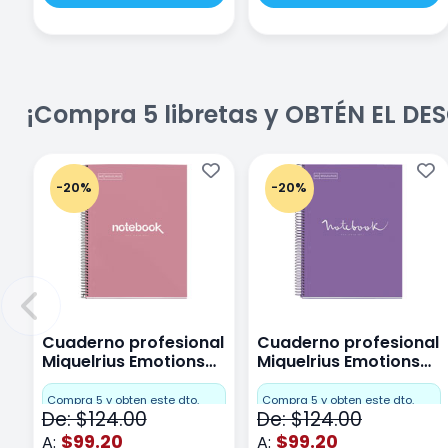
¡Compra 5 libretas y OBTÉN EL D
-20%
-20%
Cuaderno profesional
Cuaderno profesional
Miquelrius Emotions
Miquelrius Emotions
Cuadro Chico 80
raya 80 hojas Purpura
hojas Rosa
Compra 5 y obten este dto.
Compra 5 y obten este dto.
De: $124.00
De: $124.00
$99.20
$99.20
A:
A: