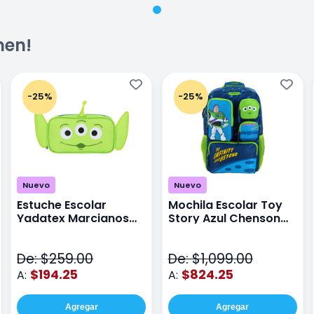
men!
-25%
-25%
Nuevo
Nuevo
Estuche Escolar
Mochila Escolar Toy
Yadatex Marcianos
Story Azul Chenson
Toy Story DTS026
Ts71176
Verde
De: $259.00
De: $1,099.00
$194.25
$824.25
A:
A:
Agregar
Agregar