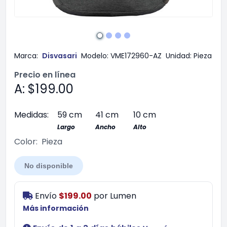
Marca:
Disvasari
Modelo:
VME172960-AZ
Unidad:
Pieza
Precio en línea
A: $199.00
Medidas:
59 cm
41 cm
10 cm
Largo
Ancho
Alto
Color:
Pieza
No disponible
Envío
$199.00
por
Lumen
Más información