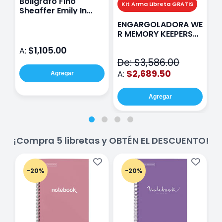
Boligrafo Fino
M
Kit Arma Libreta GRATIS
Sheaffer Emily In
A
Paris Sentinel E321
F
ENGARGOLADORA WE
Rosa
P
R MEMORY KEEPERS
D
71050-9 THE CINCH
$1,105.00
A:
A
V2
De: $3,586.00
$2,689.50
A:
Agregar
Agregar
¡Compra 5 libretas y OBTÉN EL DESCUENTO!
-20%
-20%