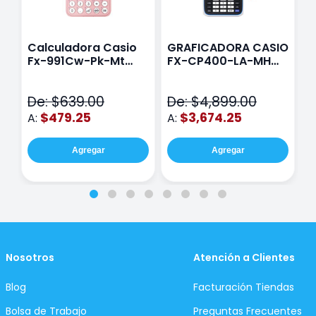
Calculadora Casio
GRAFICADORA CASIO
C
Fx-991Cw-Pk-Mt
FX-CP400-LA-MH
C
Class Wiz Rosa
TOUCH
C
N
De: $639.00
De: $4,899.00
D
$479.25
$3,674.25
A:
A:
A
Agregar
Agregar
Nosotros
Atención a Clientes
Blog
Facturación Tiendas
Bolsa de Trabajo
Preguntas Frecuentes