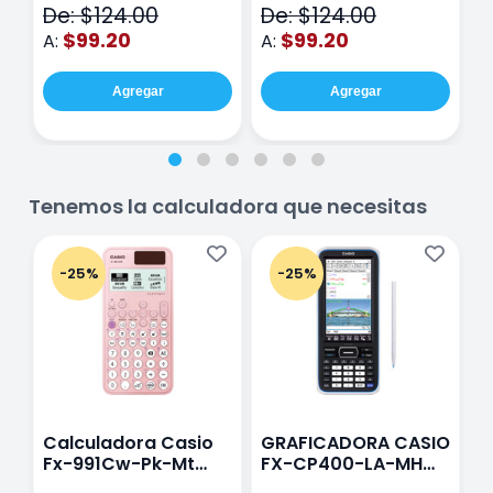
De: $124.00
De: $124.00
D
hojas Rosa
Purpura
$99.20
$99.20
A:
A:
A
Agregar
Agregar
Tenemos la calculadora que necesitas
-25%
-25%
Calculadora Casio
GRAFICADORA CASIO
C
Fx-991Cw-Pk-Mt
FX-CP400-LA-MH
C
Class Wiz Rosa
TOUCH
C