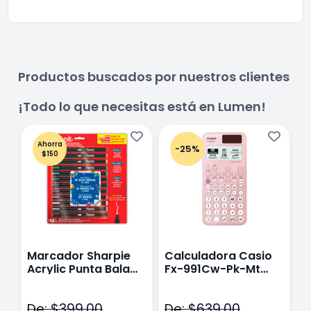
Productos buscados por nuestros clientes
¡Todo lo que necesitas está en Lumen!
Ahorra
-25%
$150
Marcador Sharpie
Calculadora Casio
E
Acrylic Punta Bala
Fx-991Cw-Pk-Mt
Y
Fina Surtido Con 12
Class Wiz Rosa
T
Piezas
V
De: $399.00
De: $639.00
D