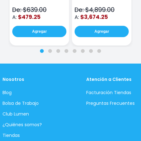
N
De: $639.00
De: $4,899.00
D
$479.25
$3,674.25
A:
A:
A
Agregar
Agregar
Nosotros
Atención a Clientes
Blog
Facturación Tiendas
Bolsa de Trabajo
Preguntas Frecuentes
Club Lumen
¿Quiénes somos?
Tiendas