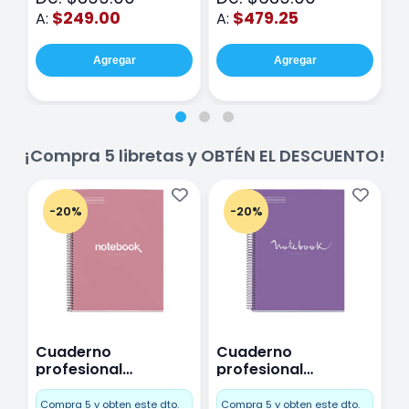
$249.00
$479.25
A:
A:
A
Agregar
Agregar
¡Compra 5 libretas y OBTÉN EL DESCUENTO!
-20%
-20%
Cuaderno
Cuaderno
C
profesional
profesional
p
Miquelrius Emotions
Miquelrius Emotions
M
Cuadro Chico 80
raya 80 hojas
r
Compra 5 y obten este dto.
Compra 5 y obten este dto.
C