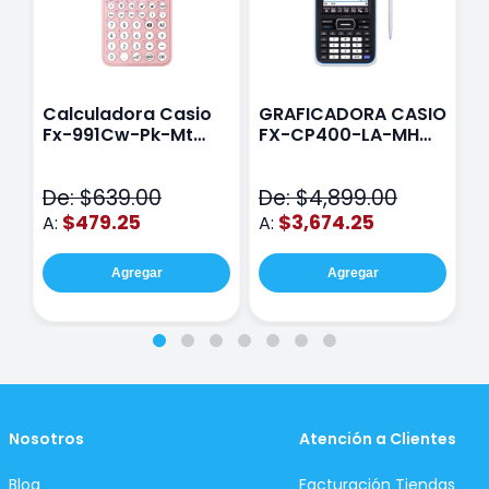
Calculadora Casio
GRAFICADORA CASIO
C
Fx-991Cw-Pk-Mt
FX-CP400-LA-MH
C
Class Wiz Rosa
TOUCH
C
N
De: $639.00
De: $4,899.00
D
$479.25
$3,674.25
A:
A:
A
Agregar
Agregar
Nosotros
Atención a Clientes
Blog
Facturación Tiendas