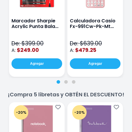
Marcador Sharpie
Calculadora Casio
E
Acrylic Punta Bala
Fx-991Cw-Pk-Mt
Y
Fina Surtido Con 12
Class Wiz Rosa
T
Piezas
V
De: $399.00
De: $639.00
D
$249.00
$479.25
A:
A:
A
Agregar
Agregar
¡Compra 5 libretas y OBTÉN EL DESCUENTO!
-20%
-20%