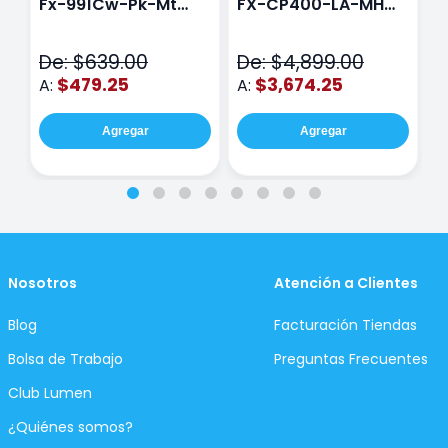
Fx-991Cw-Pk-Mt
FX-CP400-LA-MH
C
Class Wiz Rosa
TOUCH
C
N
De: $639.00
De: $4,899.00
D
$479.25
$3,674.25
A:
A:
A
Agregar
Agregar
Nosotros
Atención a Clientes
Blog
Facturación Tiendas
Bolsa de Trabajo
Preguntas Frecuentes
Club Lumen
¿Quiénes somos?