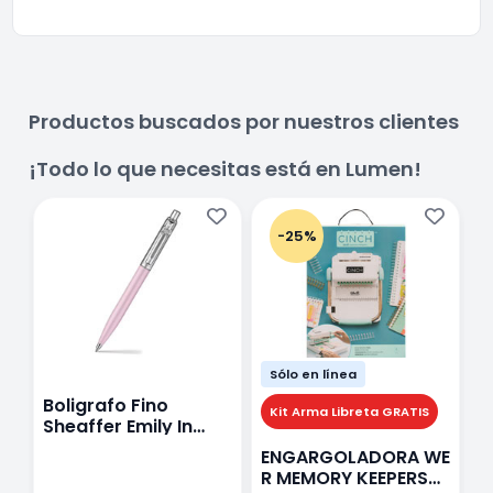
Productos buscados por nuestros clientes
¡Todo lo que necesitas está en Lumen!
-25%
Sólo en línea
Boligrafo Fino
M
Kit Arma Libreta GRATIS
Sheaffer Emily In
A
Paris Sentinel E321
F
ENGARGOLADORA WE
Rosa
P
R MEMORY KEEPERS
D