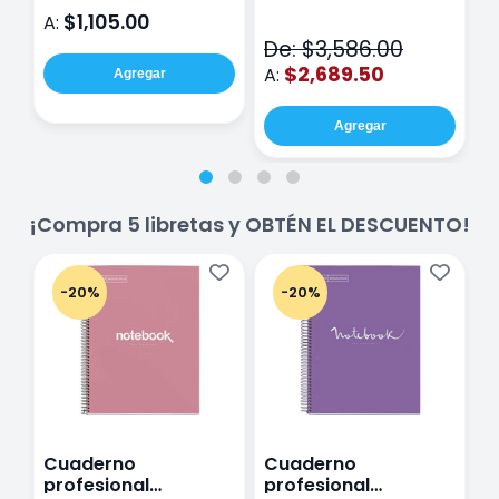
71050-9 THE CINCH
$1,105.00
A:
A
V2
De: $3,586.00
$2,689.50
A:
Agregar
Agregar
¡Compra 5 libretas y OBTÉN EL DESCUENTO!
-20%
-20%
Cuaderno
Cuaderno
C
profesional
profesional
p