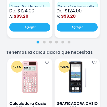
Miquelrius Emotions
Miquelrius Emotions
M
Cuadro Chico 80
raya 80 hojas
r
Compra 5 y obten este dto.
Compra 5 y obten este dto.
C
De: $124.00
De: $124.00
D
hojas Rosa
Purpura
$99.20
$99.20
A:
A:
A
Agregar
Agregar
Tenemos la calculadora que necesitas
-25%
-25%
Calculadora Casio
GRAFICADORA CASIO
C