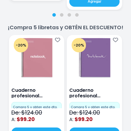
Agregar
¡Compra 5 libretas y OBTÉN EL DESCUENTO!
-20%
-20%
Cuaderno
Cuaderno
C
profesional
profesional
p
Miquelrius Emotions
Miquelrius Emotions
M
Cuadro Chico 80
raya 80 hojas
r
Compra 5 y obten este dto.
Compra 5 y obten este dto.
C
De: $124.00
De: $124.00
D
hojas Rosa
Purpura
$99.20
$99.20
A:
A:
A