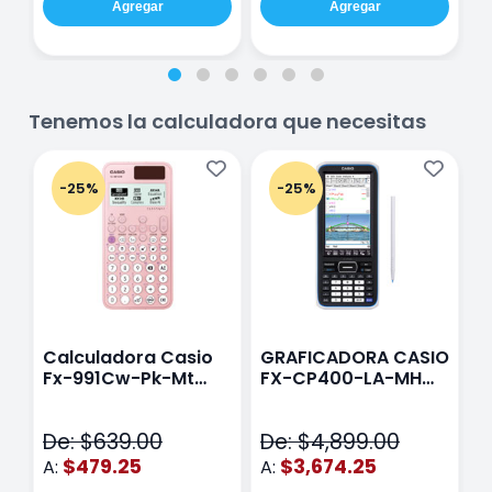
Agregar
Agregar
Tenemos la calculadora que necesitas
-25%
-25%
Calculadora Casio
GRAFICADORA CASIO
C
Fx-991Cw-Pk-Mt
FX-CP400-LA-MH
C
Class Wiz Rosa
TOUCH
C
N
De: $639.00
De: $4,899.00
D
$479.25
$3,674.25
A:
A:
A