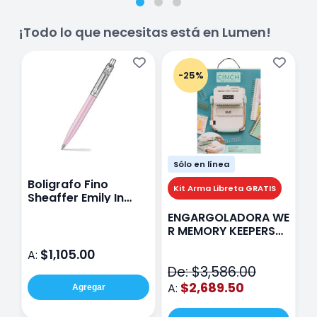
¡Todo lo que necesitas está en Lumen!
-25%
Sólo en línea
Boligrafo Fino
M
Kit Arma Libreta GRATIS
Sheaffer Emily In
A
Paris Sentinel E321
F
ENGARGOLADORA WE
Rosa
P
R MEMORY KEEPERS
D
71050-9 THE CINCH
$1,105.00
A:
A
V2
De: $3,586.00
$2,689.50
A:
Agregar