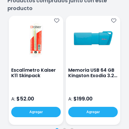
Productos comprados junto con este
producto
Escalímetro Kaiser
Memoria USB 64 GB
B
K11 Skinpack
Kingston Exodia 3.2
P
Azul Neón
0
$52.00
$199.00
A:
A:
A
Agregar
Agregar