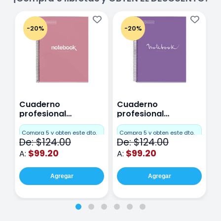
-20%
-20%
Cuaderno
Cuaderno
C
profesional
profesional
p
Miquelrius Emotions
Miquelrius Emotions
M
Cuadro Chico 80
raya 80 hojas
r
Compra 5 y obten este dto.
Compra 5 y obten este dto.
C
De: $124.00
De: $124.00
D
hojas Rosa
Purpura
$99.20
$99.20
A:
A:
A
Agregar
Agregar