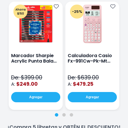
Ahorra
-25%
$150
Marcador Sharpie
Calculadora Casio
E
Acrylic Punta Bala
Fx-991Cw-Pk-Mt
Y
Fina Surtido Con 12
Class Wiz Rosa
T
Piezas
V
De: $399.00
De: $639.00
D
$249.00
$479.25
A:
A:
A
Agregar
Agregar
¡Compra 5 libretas y OBTÉN EL DESCUENTO!