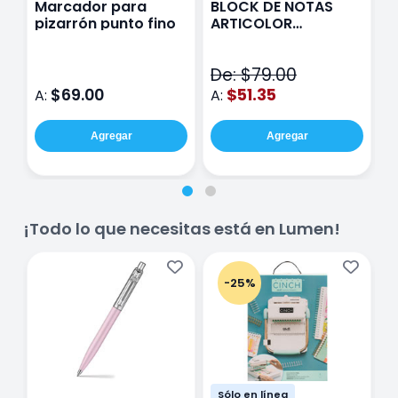
Marcador para
BLOCK DE NOTAS
A
pizarrón punto fino
ARTICOLOR
A
multicolor
De: $79.00
$69.00
$51.35
A:
A:
A
Agregar
Agregar
¡Todo lo que necesitas está en Lumen!
-25%
Sólo en línea