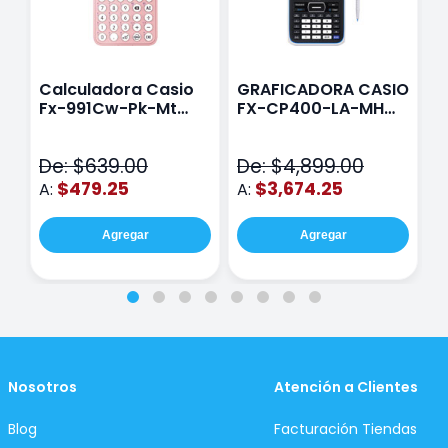
Calculadora Casio
GRAFICADORA CASIO
C
Fx-991Cw-Pk-Mt
FX-CP400-LA-MH
C
Class Wiz Rosa
TOUCH
C
N
De: $639.00
De: $4,899.00
D
$479.25
$3,674.25
A:
A:
A
Agregar
Agregar
Nosotros
Atención a Clientes
Blog
Facturación Tiendas