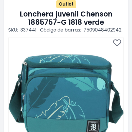
Outlet
Lonchera juvenil Chenson
1865757-G 1818 verde
SKU:
337441
Código de barras:
7509048402942