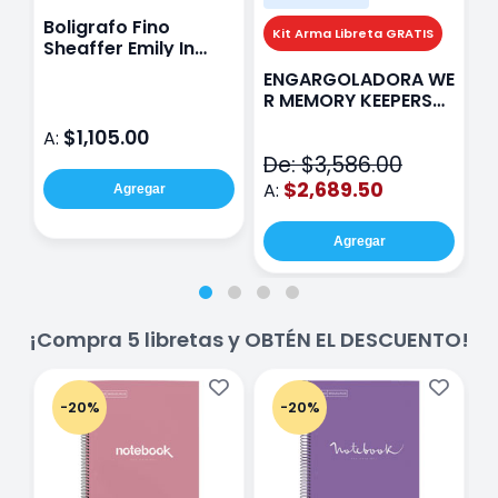
Boligrafo Fino
M
Kit Arma Libreta GRATIS
Sheaffer Emily In
A
Paris Sentinel E321
F
ENGARGOLADORA WE
Rosa
P
R MEMORY KEEPERS
D
71050-9 THE CINCH
$1,105.00
A:
A
V2
De: $3,586.00
$2,689.50
A:
Agregar
Agregar
¡Compra 5 libretas y OBTÉN EL DESCUENTO!
-20%
-20%