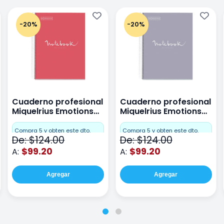
-20%
-20%
Cuaderno profesional
Cuaderno profesional
Miquelrius Emotions
Miquelrius Emotions
raya 80 hojas Coral
raya 80 hojas Gris
Compra 5 y obten este dto.
Compra 5 y obten este dto.
De: $124.00
De: $124.00
$99.20
$99.20
A:
A:
Agregar
Agregar