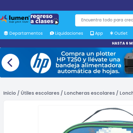
Departamentos
Liquidaciones
App
Outlet
HASTA 6 M
Inicio
/
Útiles escolares
/
Loncheras escolares
/
Lonch