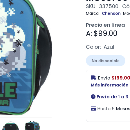
SKU:
337500
Có
Marca:
Chenson
Mod
Precio en línea
A: $99.00
Color:
Azul
No disponible
Envío
$199.0
Más información
Envío de 1 a 3
Hasta 6 Meses 