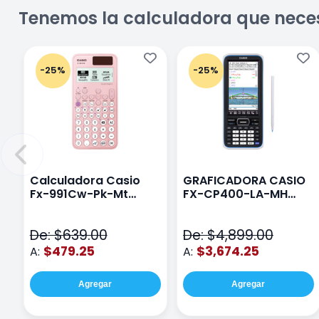
Tenemos la calculadora que nece
-25%
-25%
Calculadora Casio
GRAFICADORA CASIO
Fx-991Cw-Pk-Mt
FX-CP400-LA-MH
Class Wiz Rosa
TOUCH
De: $639.00
De: $4,899.00
$479.25
$3,674.25
A:
A:
Agregar
Agregar