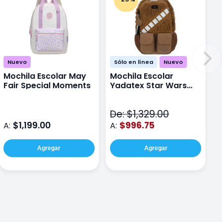
Nuevo
Sólo en línea
Nuevo
Mochila Escolar May
Mochila Escolar
Fair Special Moments
Yadatex Star Wars
STR005 Cafe
De: $1,329.00
$1,199.00
$996.75
A:
A:
Agregar
Agregar