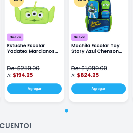
Nuevo
Nuevo
Estuche Escolar
Mochila Escolar Toy
Yadatex Marcianos
Story Azul Chenson
Toy Story DTS026
Ts71176
Verde
De: $259.00
De: $1,099.00
$194.25
$824.25
A:
A:
Agregar
Agregar
ESCUENTO!