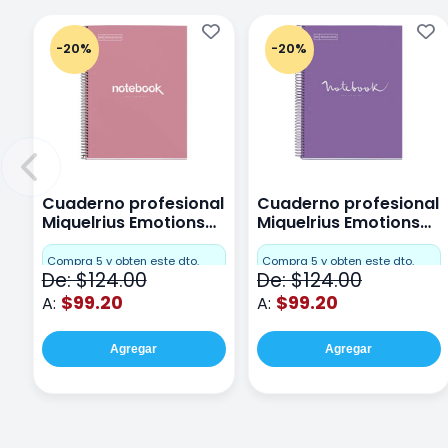
-20%
-20%
Cuaderno profesional
Cuaderno profesional
Miquelrius Emotions
Miquelrius Emotions
Cuadro Chico 80
raya 80 hojas Purpura
hojas Rosa
Compra 5 y obten este dto.
Compra 5 y obten este dto.
De: $124.00
De: $124.00
$99.20
$99.20
A:
A:
Agregar
Agregar