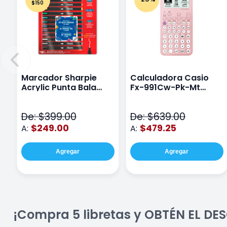
$150
Marcador Sharpie
Calculadora Casio
Acrylic Punta Bala
Fx-991Cw-Pk-Mt
Fina Surtido Con 12
Class Wiz Rosa
Piezas
De: $399.00
De: $639.00
$249.00
$479.25
A:
A:
Agregar
Agregar
¡Compra 5 libretas y OBTÉN EL D