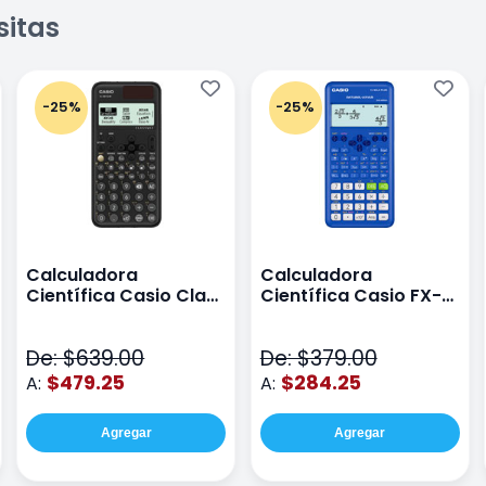
sitas
-25%
-25%
Calculadora
Calculadora
Científica Casio Class
Científica Casio FX-
Wiz Color Negro
82LA PLUS2-BU Azul
De: $639.00
De: $379.00
$479.25
$284.25
A:
A:
Agregar
Agregar