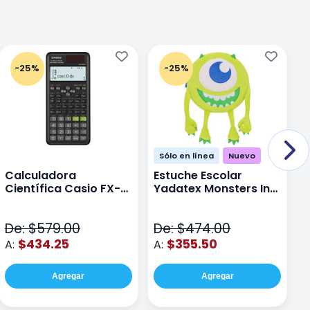
-25%
-25%
Sólo en línea
Nuevo
Calculadora
Estuche Escolar
E
Científica Casio FX-
Yadatex Monsters Inc
Y
991LAPLUS2 Color
DMI029 Verde
D
Negro
De: $579.00
De: $474.00
D
$434.25
$355.50
A:
A:
A
Agregar
Agregar