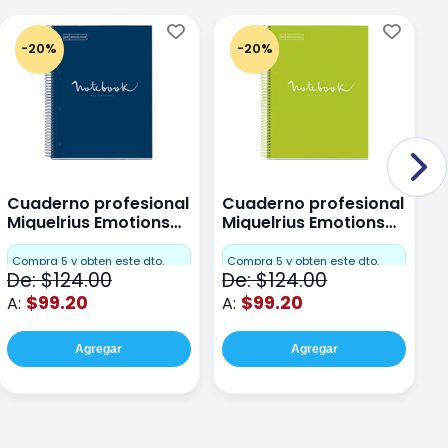
-20%
-20%
Cuaderno profesional
Cuaderno profesional
C
Miquelrius Emotions
Miquelrius Emotions
M
Dots 80 hojas
Dots 80 hojas Lima
D
F
Compra 5 y obten este dto.
Compra 5 y obten este dto.
De: $124.00
De: $124.00
D
$99.20
$99.20
A:
A:
A
Agregar
Agregar