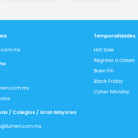
nea
Temporalidades
.com.mx
Hot Sale
Regreso a clases
ono
Buen Fin
Black Friday
men.com.mx
Cyber Monday
cios
vas / Colegios / Gran Mayoreo
o@lumen.com.mx