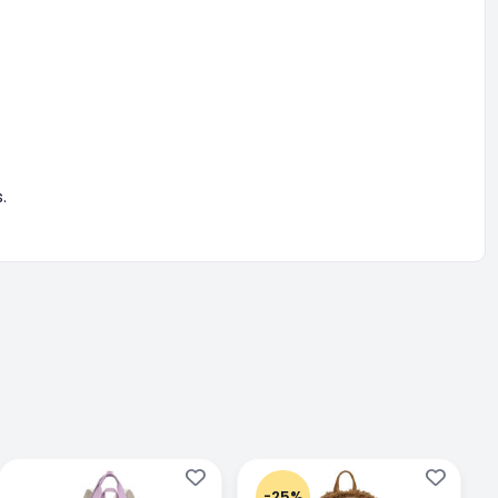
.
-25%