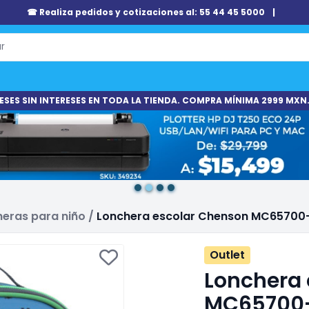
☎ Realiza pedidos y cotizaciones al: 55 44 45 5000
|
ESES SIN INTERESES EN TODA LA TIENDA. COMPRA MÍNIMA 2999 MXN.
eras para niño
/
Lonchera escolar Chenson MC65700-
Outlet
Lonchera 
MC65700-9