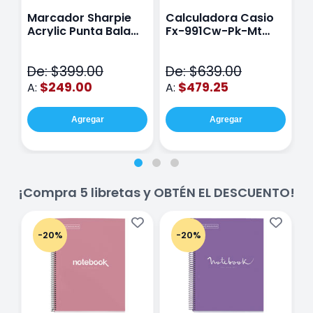
Marcador Sharpie
Calculadora Casio
E
Acrylic Punta Bala
Fx-991Cw-Pk-Mt
Y
Fina Surtido Con 12
Class Wiz Rosa
T
Piezas
V
De: $399.00
De: $639.00
D
$249.00
$479.25
A:
A:
A
Agregar
Agregar
¡Compra 5 libretas y OBTÉN EL DESCUENTO!
-20%
-20%