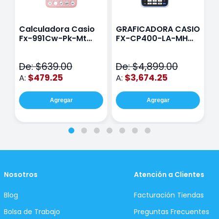
Calculadora Casio
GRAFICADORA CASIO
C
Fx-991Cw-Pk-Mt
FX-CP400-LA-MH
C
Class Wiz Rosa
TOUCH
C
N
De: $639.00
De: $4,899.00
D
$479.25
$3,674.25
A:
A:
A
Agregar
Agregar
Nosotros
Atención a Clientes
Blog
Facturación Tiendas
Bolsa de Trabajo
Preguntas Frecuentes