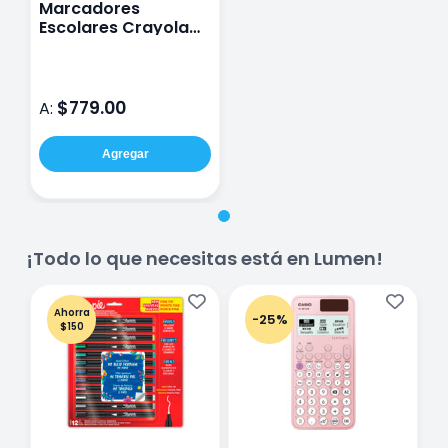
Marcadores
Escolares Crayola
Super Tips con 100
Colores
$779.00
A:
Agregar
¡Todo lo que necesitas está en Lumen!
Ahorra
-25%
$150