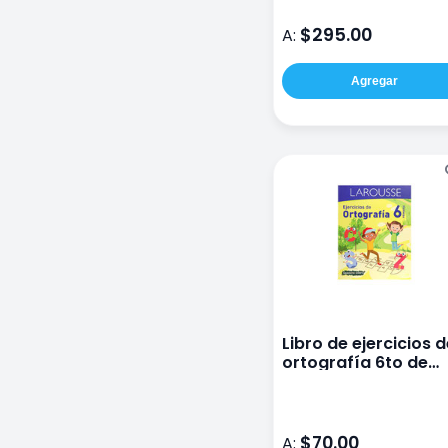
$295.00
A:
Agregar
Libro de ejercicios 
ortografía 6to de
primaria
$70.00
A: