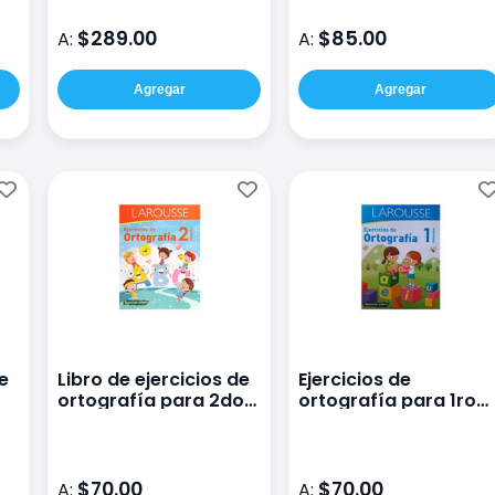
$289.00
$85.00
A:
A:
Agregar
Agregar
de
Libro de ejercicios de
Ejercicios de
ortografía para 2do
ortografía para 1ro
de primaria
de primaria
$70.00
$70.00
A:
A: