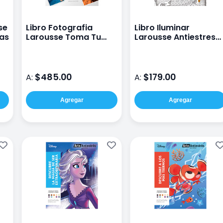
se
Libro Fotografia
Libro Iluminar
cas
Larousse Toma Tu
Larousse Antiestres
Mejor Foto Ed. 2020
Bestiario Fantastico
$485.00
$179.00
A:
A:
Agregar
Agregar