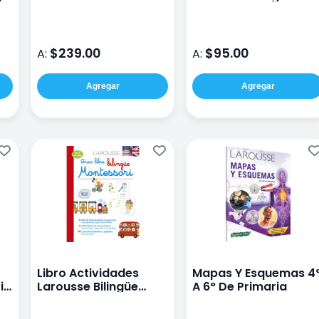
Pelicula Disney
Disney
$239.00
$95.00
A:
A:
Agregar
Agregar
Libro Actividades
Mapas Y Esquemas 4
i
Larousse Bilingüe
A 6° De Primaria
Montessori