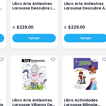
Libro Arte Antiestres
Libro Arte Antiestres
Larousse Descubre La
Larousse Descubre A
as
Magia De Ser
Los Mas Tiernos
Extraordinaria
$229.00
$229.00
A:
A:
Agregar
Agregar
s
Libro Arte Antiestres
Libro Actividades
ja
Larousse Villanos De
Larousse Bilingüe