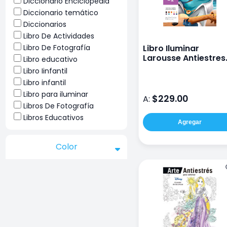
Diccionario Enciclopedia
Diccionario temático
Diccionarios
Libro De Actividades
Libro De Fotografía
Libro Iluminar
Larousse Antiestres
Libro educativo
Descubre Mejores
Libro Iinfantil
Amigos
Libro infantil
Libro para iluminar
$229.00
A:
Libros De Fotografía
Libros Educativos
Agregar
Color