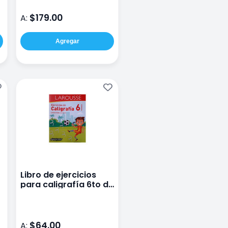
$179.00
A:
Agregar
Libro de ejercicios
para caligrafía 6to de
primaria
$64.00
A: