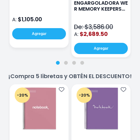
Paris Sentinel E321
F
ENGARGOLADORA WE
Rosa
P
R MEMORY KEEPERS
D
71050-9 THE CINCH
$1,105.00
A:
A
V2
De: $3,586.00
$2,689.50
A:
Agregar
Agregar
¡Compra 5 libretas y OBTÉN EL DESCUENTO!
-20%
-20%