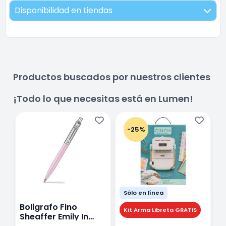
Disponibilidad en tiendas
Productos buscados por nuestros clientes
¡Todo lo que necesitas está en Lumen!
-25%
Sólo en línea
Boligrafo Fino
M
Kit Arma Libreta GRATIS
Sheaffer Emily In
A