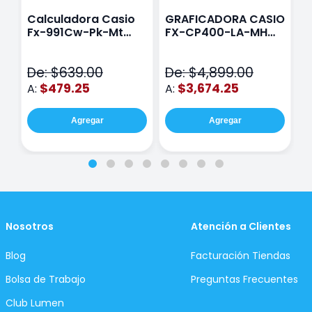
Calculadora Casio
GRAFICADORA CASIO
C
Fx-991Cw-Pk-Mt
FX-CP400-LA-MH
C
Class Wiz Rosa
TOUCH
C
N
De: $639.00
De: $4,899.00
D
$479.25
$3,674.25
A:
A:
A
Agregar
Agregar
Nosotros
Atención a Clientes
Blog
Facturación Tiendas
Bolsa de Trabajo
Preguntas Frecuentes
Club Lumen