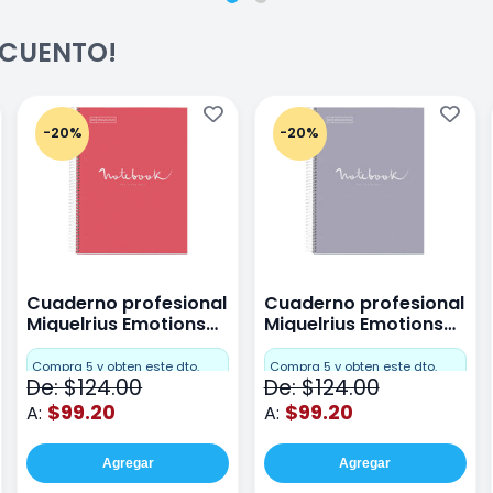
ESCUENTO!
-20%
-20%
Cuaderno profesional
Cuaderno profesional
Miquelrius Emotions
Miquelrius Emotions
raya 80 hojas Coral
raya 80 hojas Gris
Compra 5 y obten este dto.
Compra 5 y obten este dto.
De: $124.00
De: $124.00
$99.20
$99.20
A:
A:
Agregar
Agregar