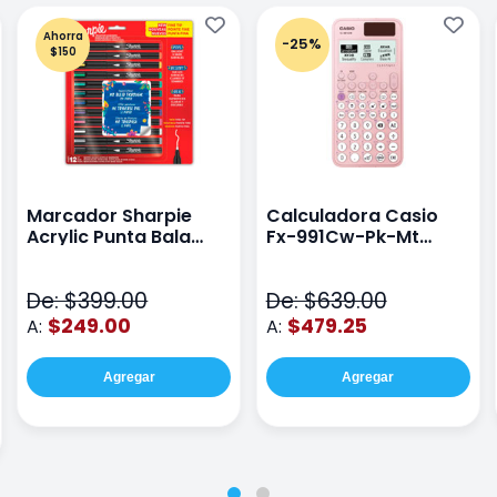
Ahorra
-25%
$150
Marcador Sharpie
Calculadora Casio
Acrylic Punta Bala
Fx-991Cw-Pk-Mt
Fina Surtido Con 12
Class Wiz Rosa
Piezas
De: $399.00
De: $639.00
$249.00
$479.25
A:
A:
Agregar
Agregar