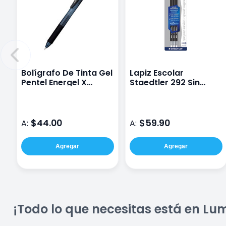
Bolígrafo De Tinta Gel
Lapiz Escolar
Pentel Energel X
Staedtler 292 Sin
0.5Mm Negro
Madera No.2 Blister
Con 3
$44.00
$59.90
A:
A:
Agregar
Agregar
¡Todo lo que necesitas está en Lu