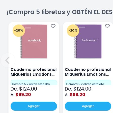
¡Compra 5 libretas y OBTÉN EL D
-20%
-20%
Cuaderno profesional
Cuaderno profesional
Miquelrius Emotions
Miquelrius Emotions
Cuadro Chico 80
raya 80 hojas Purpura
hojas Rosa
Compra 5 y obten este dto.
Compra 5 y obten este dto.
De: $124.00
De: $124.00
$99.20
$99.20
A:
A:
Agregar
Agregar