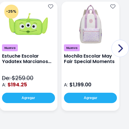
-25%
Nuevo
Nuevo
Estuche Escolar
Mochila Escolar May
M
Yadatex Marcianos
Fair Special Moments
Y
Toy Story DTS026
S
Verde
De: $259.00
D
$194.25
$1,199.00
A:
A:
A
Agregar
Agregar