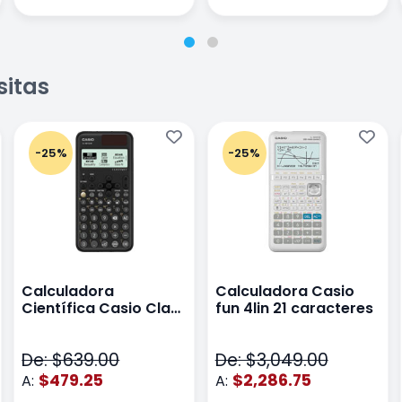
sitas
-25%
-25%
Calculadora
Calculadora Casio
Científica Casio Class
fun 4lin 21 caracteres
Wiz Color Negro
De: $639.00
De: $3,049.00
$479.25
$2,286.75
A:
A: