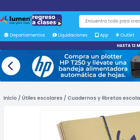
Departamentos
Liquidaciones
App
Outlet
HASTA 12 M
Inicio
/
Útiles escolares
/
Cuadernos y libretas escol