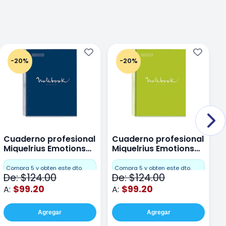
-20%
-20%
Cuaderno profesional
Cuaderno profesional
C
Miquelrius Emotions
Miquelrius Emotions
M
Dots 80 hojas
Dots 80 hojas Lima
D
F
Compra 5 y obten este dto.
Compra 5 y obten este dto.
De: $124.00
De: $124.00
D
$99.20
$99.20
A:
A:
A
Agregar
Agregar