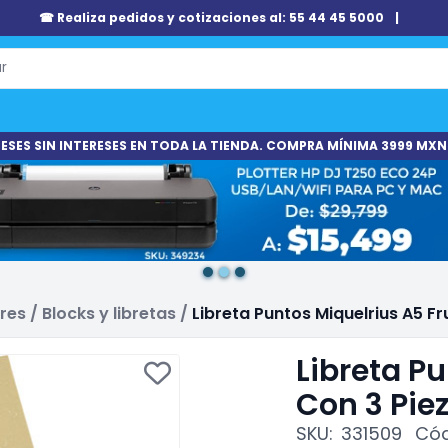
☎ Realiza pedidos y cotizaciones al: 55 44 45 5000
|
ESES SIN INTERESES EN TODA LA TIENDA. COMPRA MÍNIMA 3999 MXN
ares
/
Blocks y libretas
/
Libreta Puntos Miquelrius A5 Fr
Libreta Pu
Con 3 Pie
SKU:
331509
Cód