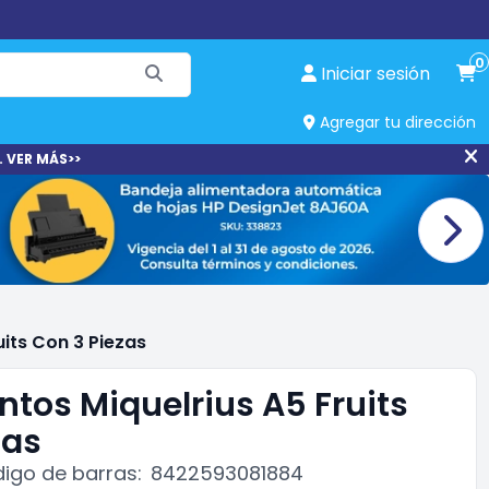
0
Iniciar sesión
Agregar tu dirección
. VER MÁS>>
uits Con 3 Piezas
ntos Miquelrius A5 Fruits
zas
igo de barras:
8422593081884