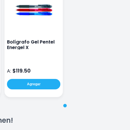
Bolígrafo Gel Pentel
Energel X
$119.50
A:
Agregar
men!