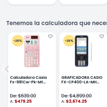
Tenemos la calculadora que nece
-25%
-25%
Calculadora Casio
GRAFICADORA CASIO
Fx-991Cw-Pk-Mt
FX-CP400-LA-MH
Class Wiz Rosa
TOUCH
De: $639.00
De: $4,899.00
$479.25
$3,674.25
A:
A: