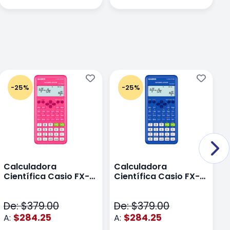
-25%
-25%
Calculadora
Calculadora
C
Científica Casio FX-
Científica Casio FX-
C
82LAPLUS2-PK Color
82LA PLUS2-BU Azul
9
Rosa
N
De: $379.00
De: $379.00
D
$284.25
$284.25
A:
A:
A