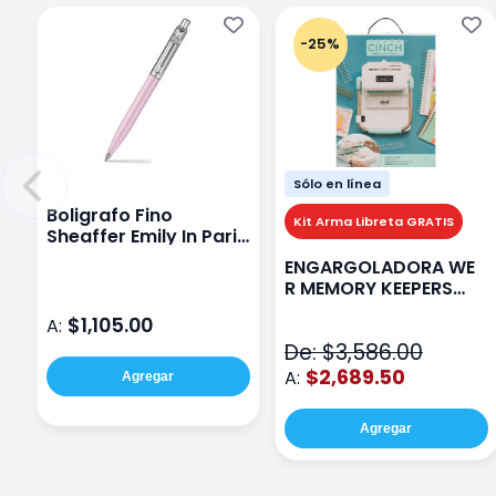
-25%
Sólo en línea
Boligrafo Fino
Kit Arma Libreta GRATIS
Sheaffer Emily In Paris
Sentinel E321 Rosa
ENGARGOLADORA WE
R MEMORY KEEPERS
71050-9 THE CINCH V2
$1,105.00
A:
De: $3,586.00
$2,689.50
A:
Agregar
Agregar