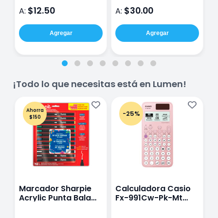
$12.50
$30.00
A:
A:
A
Agregar
Agregar
¡Todo lo que necesitas está en Lumen!
Ahorra
-25%
$150
Marcador Sharpie
Calculadora Casio
E
Acrylic Punta Bala
Fx-991Cw-Pk-Mt
Y
Fina Surtido Con 12
Class Wiz Rosa
T
Piezas
V