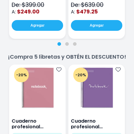
De: $399.00
De: $639.00
D
$249.00
$479.25
A:
A:
A
Agregar
Agregar
¡Compra 5 libretas y OBTÉN EL DESCUENTO!
-20%
-20%
Cuaderno
Cuaderno
C
profesional
profesional
p
Miquelrius Emotions
Miquelrius Emotions
M