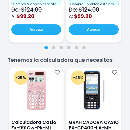
Cuadro Chico 80
raya 80 hojas
r
Compra 5 y obten este dto.
Compra 5 y obten este dto.
C
De: $124.00
De: $124.00
D
hojas Rosa
Purpura
$99.20
$99.20
A:
A:
A
Agregar
Agregar
Tenemos la calculadora que necesitas
-25%
-25%
Calculadora Casio
GRAFICADORA CASIO
C
Fx-991Cw-Pk-Mt
FX-CP400-LA-MH
C