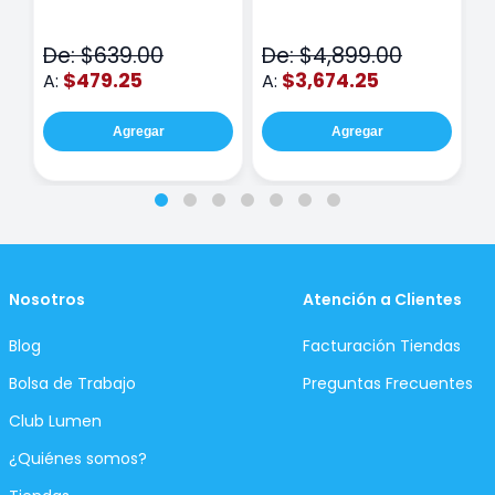
Class Wiz Rosa
TOUCH
C
N
De: $639.00
De: $4,899.00
D
$479.25
$3,674.25
A:
A:
A
Agregar
Agregar
Nosotros
Atención a Clientes
Blog
Facturación Tiendas
Bolsa de Trabajo
Preguntas Frecuentes
Club Lumen
¿Quiénes somos?