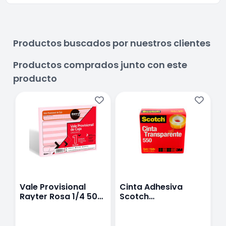
Productos buscados por nuestros clientes
Productos comprados junto con este
producto
Vale Provisional
Cinta Adhesiva
B
Rayter Rosa 1/4 50
Scotch
5
Hojas Con 1 Pieza
Transparente 1.9 Cm
X 33 M 1 Rollo