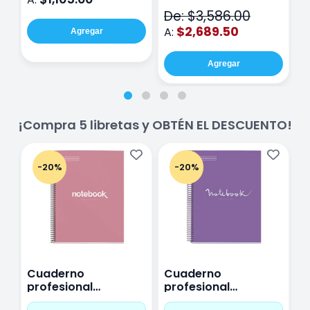
V2
De: $3,586.00
$2,689.50
A:
Agregar
Agregar
¡Compra 5 libretas y OBTÉN EL DESCUENTO!
-20%
-20%
Cuaderno
Cuaderno
C
profesional
profesional
p
Miquelrius Emotions
Miquelrius Emotions
M