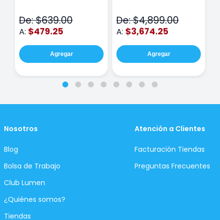
Class Wiz Rosa
TOUCH
C
N
De: $639.00
De: $4,899.00
D
$479.25
$3,674.25
A:
A:
A
Agregar
Agregar
Nosotros
Atención a Clientes
Blog
Facturación Tiendas
Bolsa de Trabajo
Preguntas Frecuentes
Club Lumen
¿Quiénes somos?
Tiendas