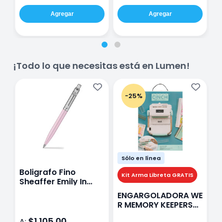
Agregar
Agregar
¡Todo lo que necesitas está en Lumen!
-25%
Sólo en línea
Boligrafo Fino
M
Kit Arma Libreta GRATIS
Sheaffer Emily In
A
Paris Sentinel E321
F
ENGARGOLADORA WE
Rosa
P
R MEMORY KEEPERS
D
71050-9 THE CINCH
$1,105.00
A:
A