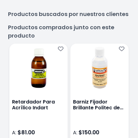
Productos buscados por nuestros clientes
Productos comprados junto con este
producto
Retardador Para
Barniz Fijador
L
Acrílico Indart
Brillante Politec de
E
125 ml para
Z
Manualidades
$81.00
$150.00
A:
A:
A