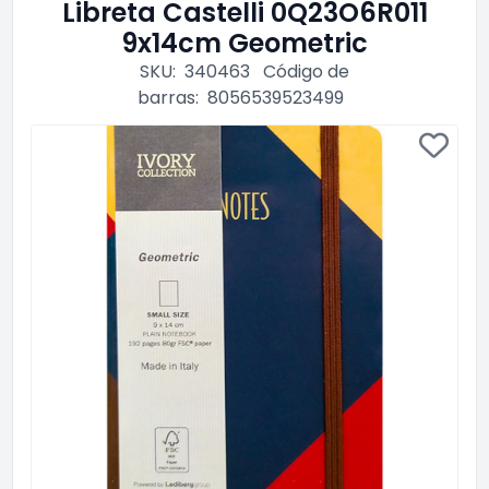
Libreta Castelli 0Q23O6R011
9x14cm Geometric
SKU:
340463
Código de
barras:
8056539523499