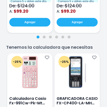
Cuadro Chico 80
raya 80 hojas
r
Compra 5 y obten este dto.
Compra 5 y obten este dto.
C
De: $124.00
De: $124.00
D
hojas Rosa
Purpura
$99.20
$99.20
A:
A:
A
Agregar
Agregar
Tenemos la calculadora que necesitas
-25%
-25%
Calculadora Casio
GRAFICADORA CASIO
C
Fx-991Cw-Pk-Mt
FX-CP400-LA-MH
C