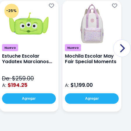
-25%
Nuevo
Nuevo
Estuche Escolar
Mochila Escolar May
M
Yadatex Marcianos
Fair Special Moments
Y
Toy Story DTS026
S
Verde
De: $259.00
D
$194.25
$1,199.00
A:
A:
A
Agregar
Agregar