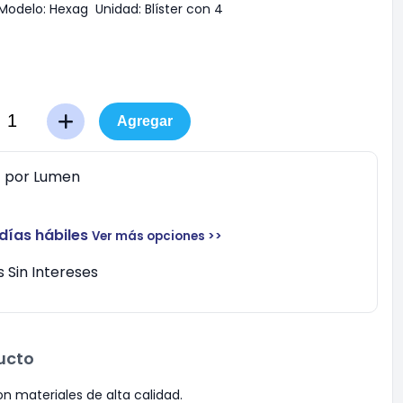
Modelo:
Hexag
Unidad:
Blíster con 4
Agregar
0
por
Lumen
 días hábiles
Ver más opciones >>
 Sin Intereses
ucto
n materiales de alta calidad.