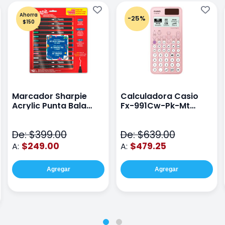
Ahorra
-25%
$150
Marcador Sharpie
Calculadora Casio
Acrylic Punta Bala
Fx-991Cw-Pk-Mt
Fina Surtido Con 12
Class Wiz Rosa
Piezas
De: $399.00
De: $639.00
$249.00
$479.25
A:
A:
Agregar
Agregar