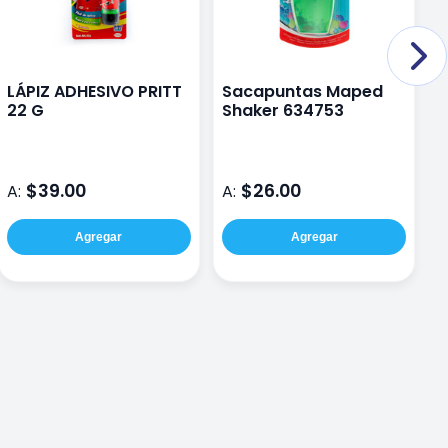
LÁPIZ ADHESIVO PRITT
Sacapuntas Maped
L
22 G
Shaker 634753
C
$39.00
$26.00
A:
A:
A
Agregar
Agregar