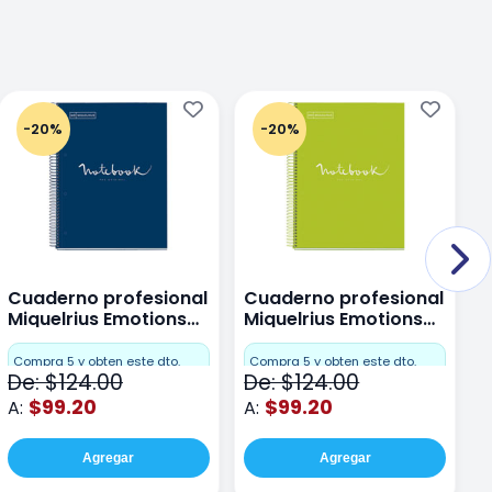
-20%
-20%
Cuaderno profesional
Cuaderno profesional
C
Miquelrius Emotions
Miquelrius Emotions
M
Dots 80 hojas
Dots 80 hojas Lima
D
F
Compra 5 y obten este dto.
Compra 5 y obten este dto.
De: $124.00
De: $124.00
D
$99.20
$99.20
A:
A:
A
Agregar
Agregar