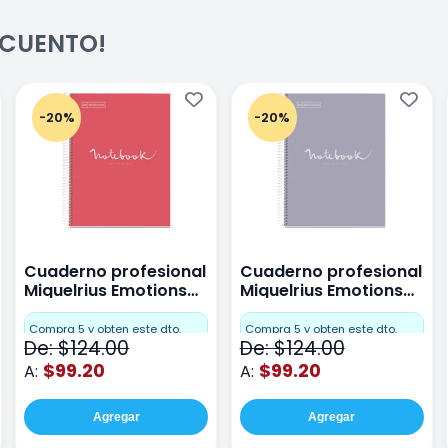
ESCUENTO!
-20%
-20%
Cuaderno profesional
Cuaderno profesional
Miquelrius Emotions
Miquelrius Emotions
raya 80 hojas Coral
raya 80 hojas Gris
Compra 5 y obten este dto.
Compra 5 y obten este dto.
De: $124.00
De: $124.00
$99.20
$99.20
A:
A:
Agregar
Agregar