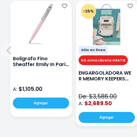
-25%
Sólo en línea
Boligrafo Fino
Kit Arma Libreta GRATIS
Sheaffer Emily In Paris
Sentinel E321 Rosa
ENGARGOLADORA WE
R MEMORY KEEPERS
71050-9 THE CINCH V2
$1,105.00
A:
De: $3,586.00
$2,689.50
A:
Agregar
Agregar