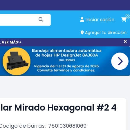
0
Iniciar sesión
Agregar tu dirección
. VER MÁS>>
olar Mirado Hexagonal #2 4
Código de barras:
7501030681069