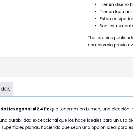
Tienen diseño 
Tienen laca amar
Están equipado
Son instrumentos
*Los precios publicad
cambios sin previo av
endas
ado Hexagonal #2 4 Pz
que tenemos en Lumen, una elección ins
na durabilidad excepcional que los hace ideales para un uso di
uperficies planas, haciendo que sean una opción ideal para esc