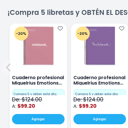
¡Compra 5 libretas y OBTÉN EL D
-20%
-20%
Cuaderno profesional
Cuaderno profesional
Miquelrius Emotions
Miquelrius Emotions
Cuadro Chico 80
raya 80 hojas Purpura
hojas Rosa
Compra 5 y obten este dto.
Compra 5 y obten este dto.
De: $124.00
De: $124.00
$99.20
$99.20
A:
A:
Agregar
Agregar