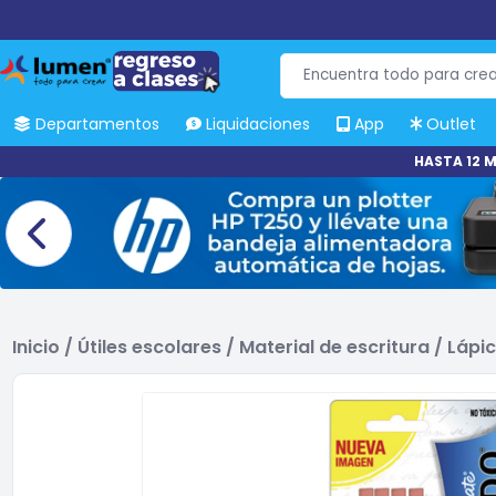
Departamentos
Liquidaciones
App
Outlet
HASTA 12 M
Inicio
/
Útiles escolares
/
Material de escritura
/
Lápic