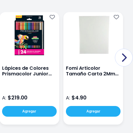
Lápices de Colores
Fomi Articolor
P
Prismacolor Junior
Tamaño Carta 2Mm
L
Caja con 24 Piezas
Blanco
p
$219.00
$4.90
A:
A:
A
Agregar
Agregar