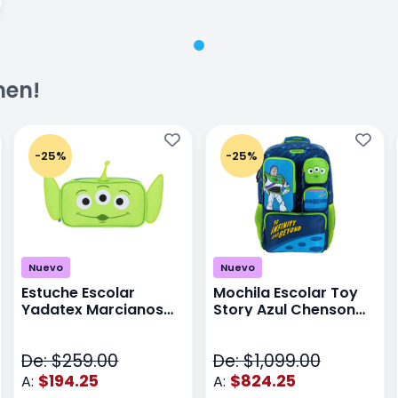
men!
-25%
-25%
Nuevo
Nuevo
Estuche Escolar
Mochila Escolar Toy
Yadatex Marcianos
Story Azul Chenson
Toy Story DTS026
Ts71176
Verde
De: $259.00
De: $1,099.00
$194.25
$824.25
A:
A: