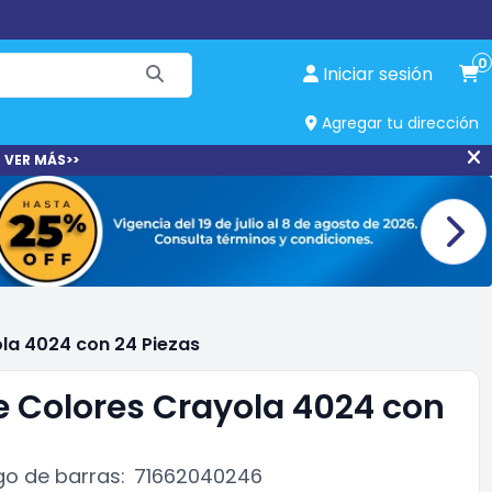
0
Iniciar sesión
Agregar tu dirección
 VER MÁS>>
la 4024 con 24 Piezas
e Colores Crayola 4024 con
o de barras:
71662040246