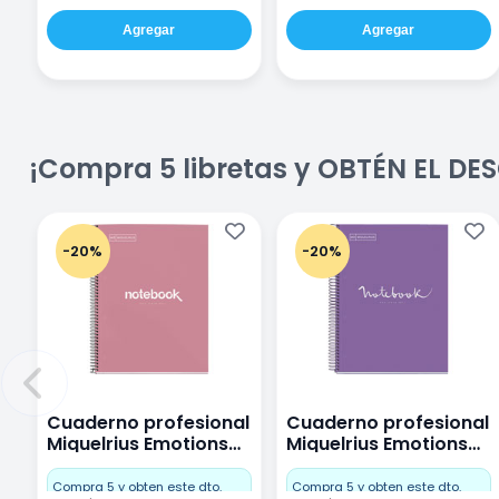
Agregar
Agregar
¡Compra 5 libretas y OBTÉN EL D
-20%
-20%
Cuaderno profesional
Cuaderno profesional
Miquelrius Emotions
Miquelrius Emotions
Cuadro Chico 80
raya 80 hojas Purpura
hojas Rosa
Compra 5 y obten este dto.
Compra 5 y obten este dto.