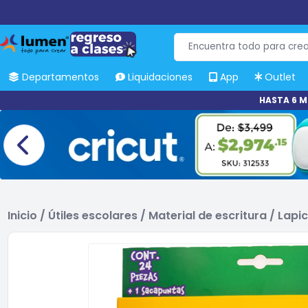
Departamentos
Liquidaciones
App
Outlet
HASTA 6 M
Inicio
/
Útiles escolares
/
Material de escritura
/
Lapic