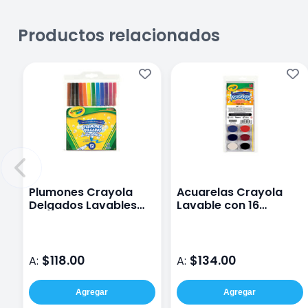
Productos relacionados
Plumones Crayola
Acuarelas Crayola
Delgados Lavables
Lavable con 16
con 12 piezas
pastillas
$118.00
$134.00
A:
A:
Agregar
Agregar