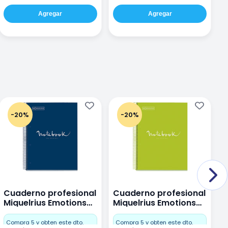
Agregar
Agregar
-20%
-20%
Cuaderno profesional
Cuaderno profesional
C
Miquelrius Emotions
Miquelrius Emotions
M
Dots 80 hojas
Dots 80 hojas Lima
D
F
Compra 5 y obten este dto.
Compra 5 y obten este dto.