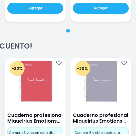
Agregar
Agregar
ESCUENTO!
-20%
-20%
Cuaderno profesional
Cuaderno profesional
Miquelrius Emotions
Miquelrius Emotions
raya 80 hojas Coral
raya 80 hojas Gris
Compra 5 y obten este dto.
Compra 5 y obten este dto.