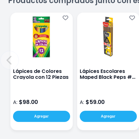
Productos comprados junto con e
Lápices de Colores
Lápices Escolares
Crayola con 12 Piezas
Maped Black Peps #2
HB C/12 851721
$98.00
$59.00
A:
A:
Agregar
Agregar