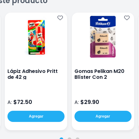
ste producto
Lápiz Adhesivo Pritt
Gomas Pelikan M20
de 42 g
Blíster Con 2
$72.50
$29.90
A:
A:
Agregar
Agregar