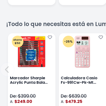
¡Todo lo que necesitas está en Lu
Ahorra
-25%
$150
Marcador Sharpie
Calculadora Casio
Acrylic Punta Bala
Fx-991Cw-Pk-Mt
Fina Surtido Con 12
Class Wiz Rosa
Piezas
De: $399.00
De: $639.00
$249.00
$479.25
A:
A: