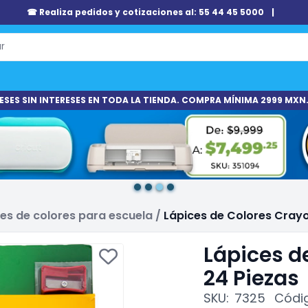
☎ Realiza pedidos y cotizaciones al: 55 44 45 5000
|
ESES SIN INTERESES EN TODA LA TIENDA. COMPRA MÍNIMA 2999 MXN.
es de colores para escuela
/
Lápices de Colores Crayo
Lápices d
24 Piezas
SKU:
7325
Códig