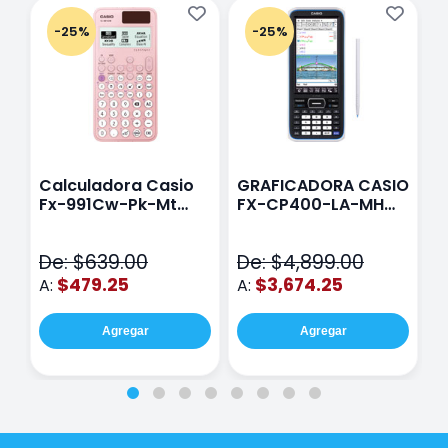
-25%
-25%
Calculadora Casio
GRAFICADORA CASIO
C
Fx-991Cw-Pk-Mt
FX-CP400-LA-MH
C
Class Wiz Rosa
TOUCH
C
N
De: $639.00
De: $4,899.00
D
$479.25
$3,674.25
A:
A:
A
Agregar
Agregar