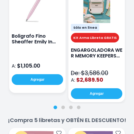
Sólo en línea
Boligrafo Fino
M
Kit Arma Libreta GRATIS
Sheaffer Emily In
A
Paris Sentinel E321
F
ENGARGOLADORA WE
Rosa
P
R MEMORY KEEPERS
D
71050-9 THE CINCH
$1,105.00
A:
A
V2
De: $3,586.00
$2,689.50
A:
Agregar
Agregar
¡Compra 5 libretas y OBTÉN EL DESCUENTO!