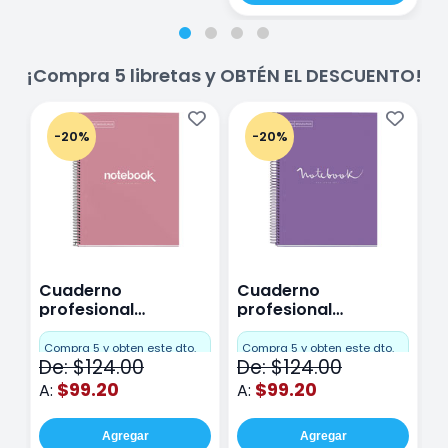
¡Compra 5 libretas y OBTÉN EL DESCUENTO!
-20%
-20%
Cuaderno
Cuaderno
C
profesional
profesional
p
Miquelrius Emotions
Miquelrius Emotions
M
Cuadro Chico 80
raya 80 hojas
r
Compra 5 y obten este dto.
Compra 5 y obten este dto.
C
De: $124.00
De: $124.00
D
hojas Rosa
Purpura
$99.20
$99.20
A:
A:
A
Agregar
Agregar