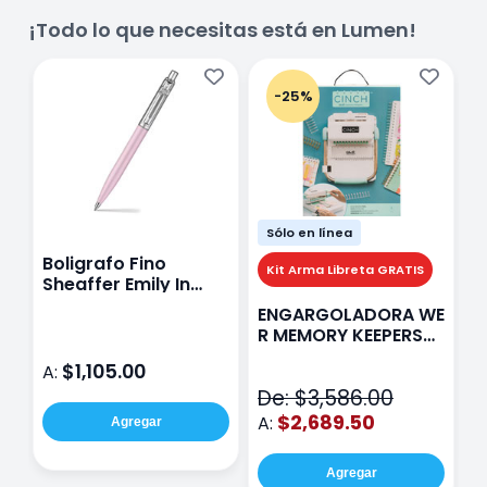
¡Todo lo que necesitas está en Lumen!
-25%
Sólo en línea
Boligrafo Fino
M
Kit Arma Libreta GRATIS
Sheaffer Emily In
A
Paris Sentinel E321
F
ENGARGOLADORA WE
Rosa
P
R MEMORY KEEPERS
D
71050-9 THE CINCH
$1,105.00
A:
A
V2
De: $3,586.00
$2,689.50
A:
Agregar
Agregar