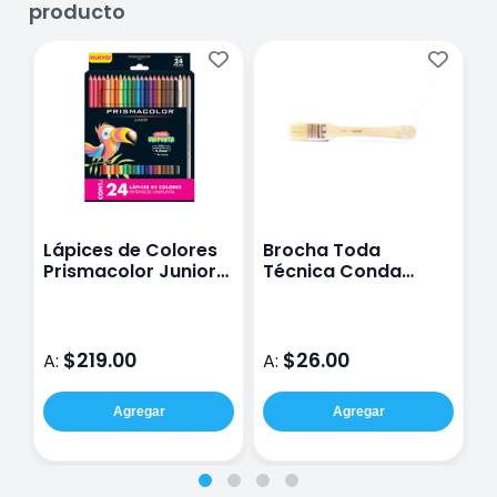
producto
Lápices de Colores
Brocha Toda
P
Prismacolor Junior
Técnica Conda
S
Caja con 24 Piezas
A10201 #1 Pelo
P
Cerdo
$219.00
$26.00
A:
A:
A
Agregar
Agregar