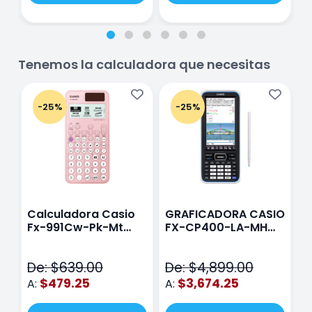
Tenemos la calculadora que necesitas
-25%
-25%
Calculadora Casio
GRAFICADORA CASIO
C
Fx-991Cw-Pk-Mt
FX-CP400-LA-MH
C
Class Wiz Rosa
TOUCH
C
N
De: $639.00
De: $4,899.00
D
$479.25
$3,674.25
A:
A:
A