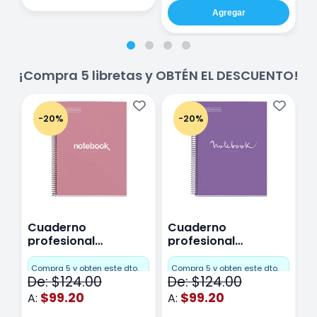
Agregar
¡Compra 5 libretas y OBTÉN EL DESCUENTO!
-20%
-20%
Cuaderno
Cuaderno
C
profesional
profesional
p
Miquelrius Emotions
Miquelrius Emotions
M
Cuadro Chico 80
raya 80 hojas
r
Compra 5 y obten este dto.
Compra 5 y obten este dto.
C
De: $124.00
De: $124.00
D
hojas Rosa
Purpura
$99.20
$99.20
A:
A:
A