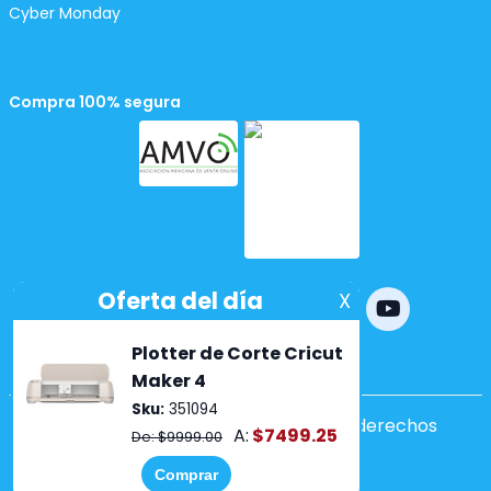
Cyber Monday
Compra 100% segura
Powered by
nopCommerce
Copyright ©2026 Lumen. Todos los derechos
reservados.