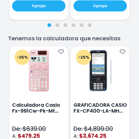
Agregar
Agregar
Tenemos la calculadora que necesitas
-25%
-25%
Calculadora Casio
GRAFICADORA CASIO
C
Fx-991Cw-Pk-Mt
FX-CP400-LA-MH
C
Class Wiz Rosa
TOUCH
C
N
De: $639.00
De: $4,899.00
D
$479.25
$3,674.25
A:
A:
A