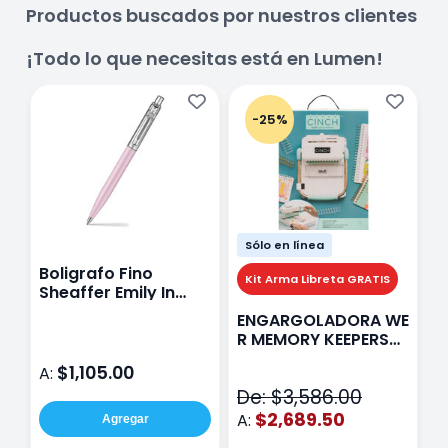
Productos buscados por nuestros clientes
¡Todo lo que necesitas está en Lumen!
-25%
Sólo en línea
Boligrafo Fino
M
Kit Arma Libreta GRATIS
Sheaffer Emily In
A
Paris Sentinel E321
F
ENGARGOLADORA WE
Rosa
P
R MEMORY KEEPERS
D
71050-9 THE CINCH
$1,105.00
A:
A
V2
De: $3,586.00
$2,689.50
A:
Agregar