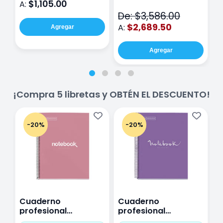
$1,105.00
A:
A
V2
De: $3,586.00
$2,689.50
A:
Agregar
Agregar
¡Compra 5 libretas y OBTÉN EL DESCUENTO!
-20%
-20%
Cuaderno
Cuaderno
C
profesional
profesional
p
Miquelrius Emotions
Miquelrius Emotions
M