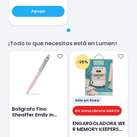
Agregar
¡Todo lo que necesitas está en Lumen!
-25%
Sólo en línea
Boligrafo Fino
M
Kit Arma Libreta GRATIS
Sheaffer Emily In
A
Paris Sentinel E321
F
ENGARGOLADORA WE
Rosa
P
R MEMORY KEEPERS
D
71050-9 THE CINCH