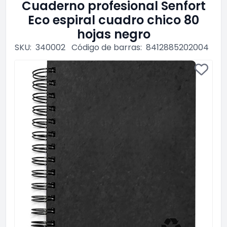
Cuaderno profesional Senfort
Eco espiral cuadro chico 80
hojas negro
SKU:
340002
Código de barras:
8412885202004