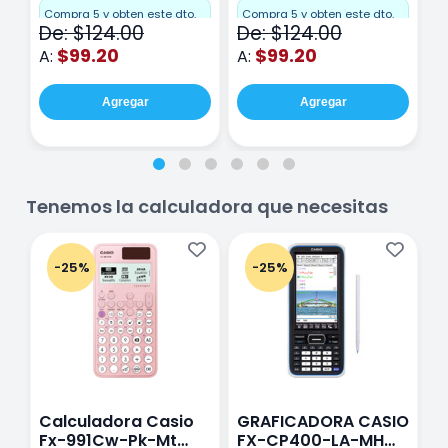
Cuadro Chico 80
raya 80 hojas
r
Compra 5 y obten este dto.
Compra 5 y obten este dto.
C
De: $124.00
De: $124.00
D
hojas Rosa
Purpura
$99.20
$99.20
A:
A:
A
Agregar
Agregar
Tenemos la calculadora que necesitas
-25%
-25%
Calculadora Casio
GRAFICADORA CASIO
C
Fx-991Cw-Pk-Mt
FX-CP400-LA-MH
C