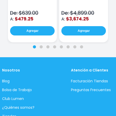
Class Wiz Rosa
TOUCH
C
N
De: $639.00
De: $4,899.00
D
$479.25
$3,674.25
A:
A:
A
Agregar
Agregar
Nosotros
Atención a Clientes
Blog
Facturación Tiendas
Bolsa de Trabajo
Preguntas Frecuentes
Club Lumen
¿Quiénes somos?