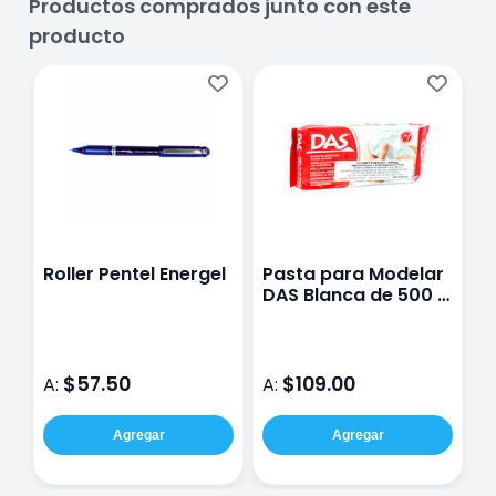
Productos comprados junto con este
producto
Roller Pentel Energel
Pasta para Modelar
P
DAS Blanca de 500 g
P
para Manualidades
3
$57.50
$109.00
A:
A:
A
Agregar
Agregar