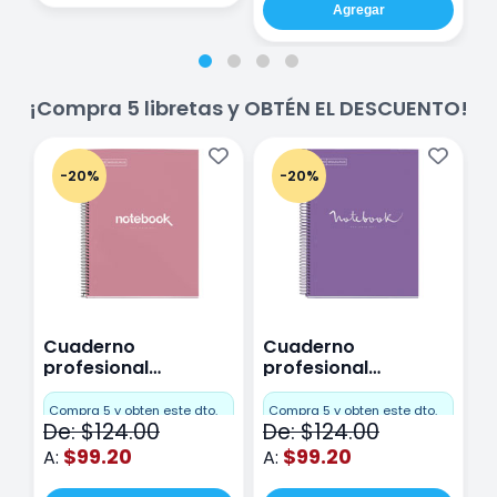
Agregar
¡Compra 5 libretas y OBTÉN EL DESCUENTO!
-20%
-20%
Cuaderno
Cuaderno
C
profesional
profesional
p
Miquelrius Emotions
Miquelrius Emotions
M
Cuadro Chico 80
raya 80 hojas
r
Compra 5 y obten este dto.
Compra 5 y obten este dto.
C
De: $124.00
De: $124.00
D
hojas Rosa
Purpura
$99.20
$99.20
A:
A:
A