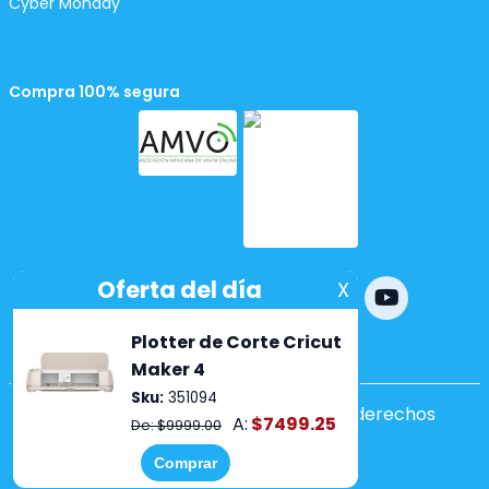
Cyber Monday
Compra 100% segura
Powered by
nopCommerce
Copyright ©2026 Lumen. Todos los derechos
reservados.