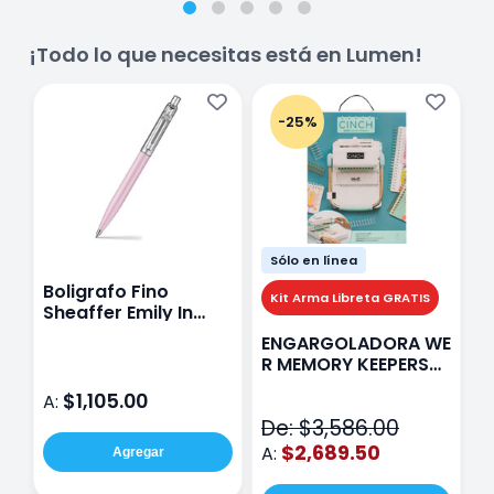
¡Todo lo que necesitas está en Lumen!
-25%
Sólo en línea
Boligrafo Fino
M
Kit Arma Libreta GRATIS
Sheaffer Emily In
A
Paris Sentinel E321
F
ENGARGOLADORA WE
Rosa
P
R MEMORY KEEPERS
D
71050-9 THE CINCH
$1,105.00
A:
A
V2
De: $3,586.00
$2,689.50
A:
Agregar