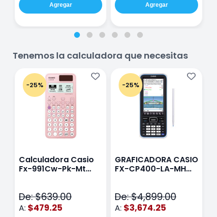
Agregar
Agregar
Tenemos la calculadora que necesitas
-25%
-25%
Calculadora Casio
GRAFICADORA CASIO
C
Fx-991Cw-Pk-Mt
FX-CP400-LA-MH
C
Class Wiz Rosa
TOUCH
C
N
De: $639.00
De: $4,899.00
D
$479.25
$3,674.25
A:
A:
A