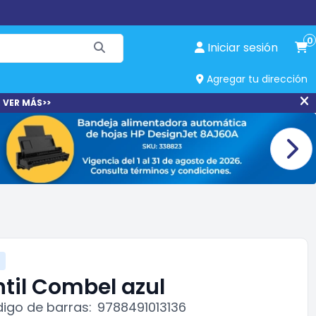
0
Iniciar sesión
Agregar tu dirección
 VER MÁS>>
ntil Combel azul
igo de barras:
9788491013136