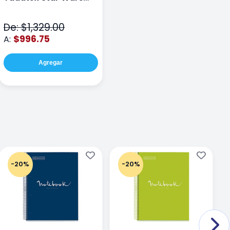
STR005 Cafe
De: $1,329.00
$996.75
A:
Agregar
-20%
-20%