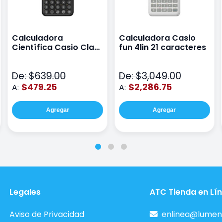
Calculadora
Calculadora Casio
Científica Casio Class
fun 4lin 21 caracteres
Wiz Color Negro
De: $639.00
De: $3,049.00
$479.25
$2,286.75
A:
A:
Agregar
Agregar
Legales
ATC Tienda en Lí
Aviso de Privacidad
enlinea@lumen