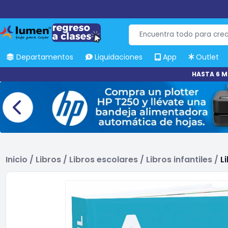
Departamentos
Liquidaciones
App
Outlet
HASTA 6 M
Inicio
/
Libros
/
Libros escolares
/
Libros infantiles
/
L