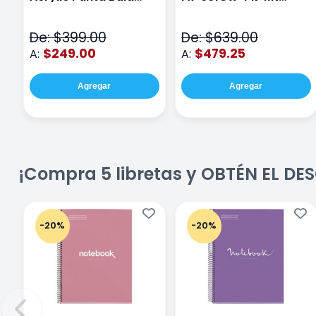
Fina Surtido Con 12
Class Wiz Rosa
Piezas
De: $399.00
De: $639.00
$249.00
$479.25
A:
A:
Agregar
Agregar
¡Compra 5 libretas y OBTÉN EL D
-20%
-20%