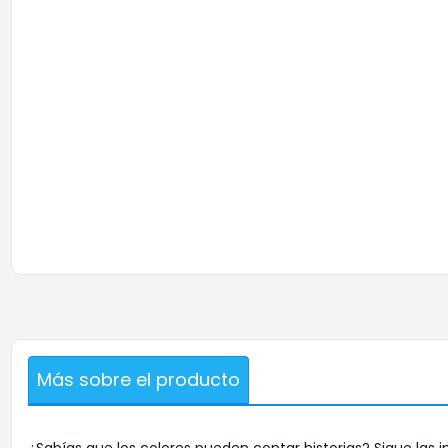
Más sobre el producto
¿Sabías que los colores pueden contar historias? Sigue la