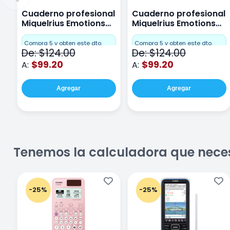
Cuaderno profesional
Cuaderno profesional
Miquelrius Emotions
Miquelrius Emotions
Cuadro Chico 80
raya 80 hojas Purpura
hojas Rosa
Compra 5 y obten este dto.
Compra 5 y obten este dto.
De: $124.00
De: $124.00
$99.20
$99.20
A:
A:
Agregar
Agregar
Tenemos la calculadora que nece
-25%
-25%