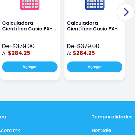
Calculadora
Calculadora
C
Científica Casio FX-
Científica Casio FX-
C
82LAPLUS2-PK Color
82LA PLUS2-BU Azul
9
Rosa
N
De: $379.00
De: $379.00
D
$284.25
$284.25
A:
A:
A
Agregar
Agregar
nea
Temporalidades
.com.mx
Hot Sale