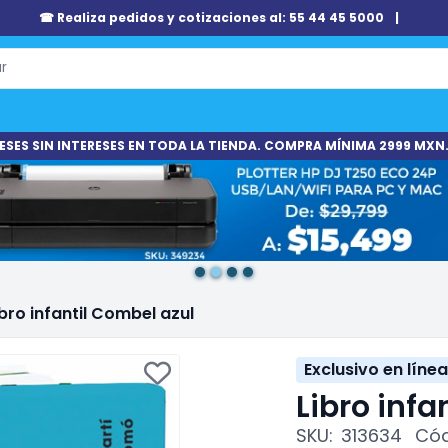
☎ Realiza pedidos y cotizaciones al: 55 44 45 5000
|
ESES SIN INTERESES EN TODA LA TIENDA. COMPRA MÍNIMA 2999 MXN.
ibro infantil Combel azul
Exclusivo en línea
Libro infa
SKU:
313634
Cód