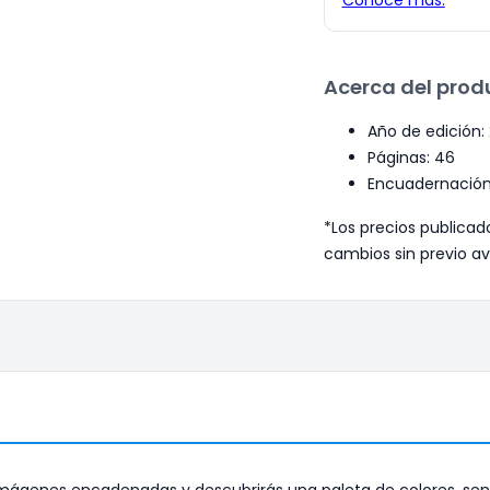
Acerca del prod
Año de edición:
Páginas: 46
Encuadernación:
*Los precios publicad
cambios sin previo av
s imágenes encadenadas y descubrirás una paleta de colores, se