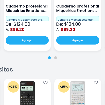
Cuaderno profesional
Cuaderno profesional
Miquelrius Emotions
Miquelrius Emotions
raya 80 hojas Coral
raya 80 hojas Gris
Compra 5 y obten este dto.
Compra 5 y obten este dto.
De: $124.00
De: $124.00
$99.20
$99.20
A:
A:
Agregar
Agregar
sitas
-25%
-25%