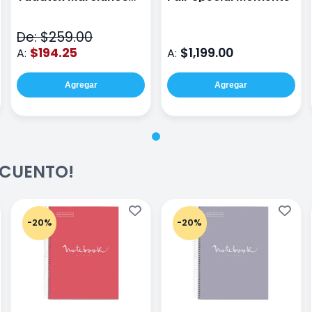
Toy Story DTS026
Verde
De: $259.00
$194.25
$1,199.00
A:
A:
Agregar
Agregar
ESCUENTO!
-20%
-20%