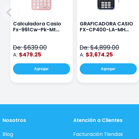
Calculadora Casio
GRAFICADORA CASIO
Fx-991Cw-Pk-Mt
FX-CP400-LA-MH
Class Wiz Rosa
TOUCH
De: $639.00
De: $4,899.00
$479.25
$3,674.25
A:
A:
Agregar
Agregar
Nosotros
Atención a Clientes
Blog
Facturación Tiendas