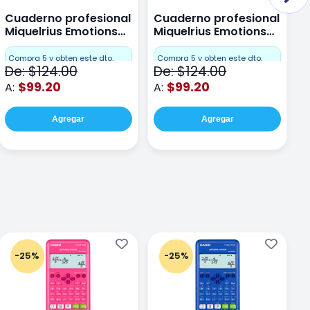
Cuaderno profesional
Cuaderno profesional
C
Miquelrius Emotions
Miquelrius Emotions
M
Dots 80 hojas
Dots 80 hojas Lima
D
F
Compra 5 y obten este dto.
Compra 5 y obten este dto.
De: $124.00
De: $124.00
D
$99.20
$99.20
A:
A:
A
Agregar
Agregar
-25%
-25%