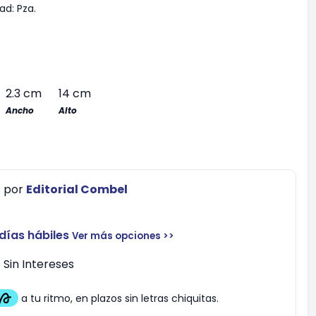
ad:
Pza.
2.3 cm
14 cm
Ancho
Alto
0
por
Editorial Combel
 días hábiles
Ver más opciones >>
Sin Intereses