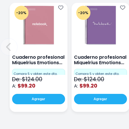
-20%
-20%
Cuaderno profesional
Cuaderno profesional
Miquelrius Emotions
Miquelrius Emotions
Cuadro Chico 80
raya 80 hojas Purpura
hojas Rosa
Compra 5 y obten este dto.
Compra 5 y obten este dto.
De: $124.00
De: $124.00
$99.20
$99.20
A:
A:
Agregar
Agregar