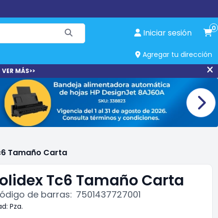
0
Iniciar sesión
Agregar tu dirección
 VER MÁS>>
Tc6 Tamaño Carta
olidex Tc6 Tamaño Carta
ódigo de barras:
7501437727001
ad:
Pza.