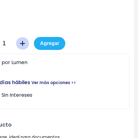
Agregar
0
por
Lumen
 días hábiles
Ver más opciones >>
Sin Intereses
ucto
ege, ideal para documentos.