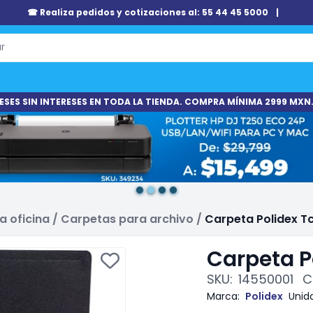
☎ Realiza pedidos y cotizaciones al: 55 44 45 5000
|
ESES SIN INTERESES EN TODA LA TIENDA. COMPRA MÍNIMA 2999 MXN.
a oficina
/
Carpetas para archivo
/
Carpeta Polidex 
Carpeta P
SKU:
14550001
C
Marca:
Polidex
Unid