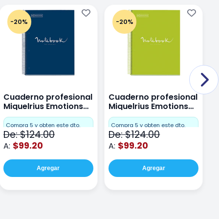
-20%
-20%
Cuaderno profesional
Cuaderno profesional
C
Miquelrius Emotions
Miquelrius Emotions
M
Dots 80 hojas
Dots 80 hojas Lima
D
F
Compra 5 y obten este dto.
Compra 5 y obten este dto.
De: $124.00
De: $124.00
D
$99.20
$99.20
A:
A:
A
Agregar
Agregar