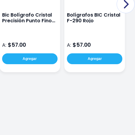
Bic Bolígrafo Cristal
Bolígrafos BIC Cristal
P
Precisión Punto Fino
F-290 Rojo
t
0.8 Mm Tinta De Color
Negro 12 Piezas
$57.00
$57.00
A:
A:
A
Agregar
Agregar