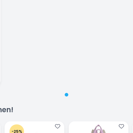
men!
-25%