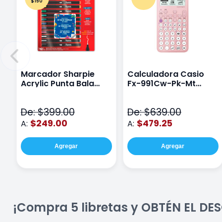
$150
Marcador Sharpie
Calculadora Casio
Acrylic Punta Bala
Fx-991Cw-Pk-Mt
Fina Surtido Con 12
Class Wiz Rosa
Piezas
De: $399.00
De: $639.00
$249.00
$479.25
A:
A:
Agregar
Agregar
¡Compra 5 libretas y OBTÉN EL D