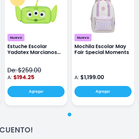
Nuevo
Nuevo
Estuche Escolar
Mochila Escolar May
Yadatex Marcianos
Fair Special Moments
Toy Story DTS026
Verde
De: $259.00
$194.25
$1,199.00
A:
A:
Agregar
Agregar
ESCUENTO!