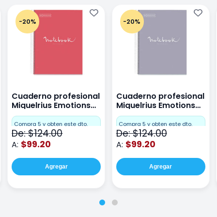
-20%
-20%
Cuaderno profesional
Cuaderno profesional
Miquelrius Emotions
Miquelrius Emotions
raya 80 hojas Coral
raya 80 hojas Gris
Compra 5 y obten este dto.
Compra 5 y obten este dto.
De: $124.00
De: $124.00
$99.20
$99.20
A:
A:
Agregar
Agregar