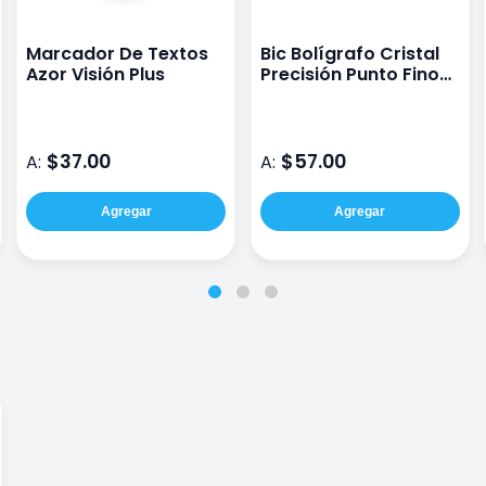
Marcador De Textos
Bic Bolígrafo Cristal
Azor Visión Plus
Precisión Punto Fino
0.8 Mm Tinta De Color
Azul 12 Piezas
$37.00
$57.00
A:
A:
Agregar
Agregar