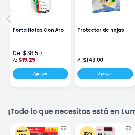
Porta Notas Con Aro
Protector de hojas
De: $38.50
$19.25
$149.00
A:
A:
Agregar
Agregar
¡Todo lo que necesitas está en Lu
Ahorra
-25%