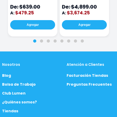
N
De: $639.00
De: $4,899.00
D
$479.25
$3,674.25
A:
A:
A
Agregar
Agregar
Nosotros
Atención a Clientes
Blog
Facturación Tiendas
Bolsa de Trabajo
Preguntas Frecuentes
Club Lumen
¿Quiénes somos?
Tiendas