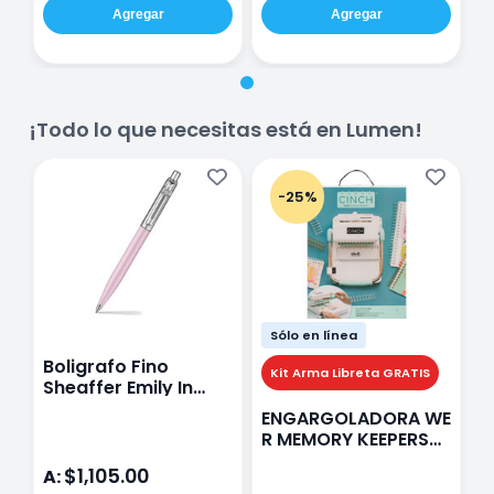
Agregar
Agregar
¡Todo lo que necesitas está en Lumen!
-25%
Sólo en línea
Boligrafo Fino
M
Kit Arma Libreta GRATIS
Sheaffer Emily In
A
Paris Sentinel E321
F
ENGARGOLADORA WE
Rosa
P
R MEMORY KEEPERS
D
71050-9 THE CINCH
$1,105.00
A:
A
V2