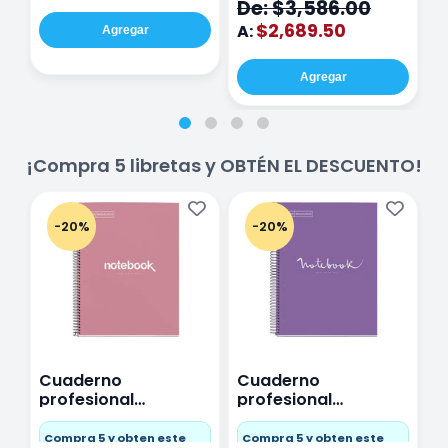
De: $3,586.00
$2,689.50
A:
Agregar
Agregar
¡Compra 5 libretas y OBTÉN EL DESCUENTO!
-20%
-20%
Cuaderno
Cuaderno
C
profesional
profesional
p
Miquelrius Emotions
Miquelrius Emotions
M
Cuadro Chico 80
raya 80 hojas
r
Compra 5 y obten este
Compra 5 y obten este
C