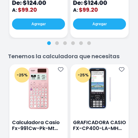
De: $124.00
De: $124.00
D
hojas Rosa
Purpura
dto.
dto.
d
$99.20
$99.20
A:
A:
A
Agregar
Agregar
Tenemos la calculadora que necesitas
-25%
-25%
Calculadora Casio
GRAFICADORA CASIO
C
Fx-991Cw-Pk-Mt
FX-CP400-LA-MH
C
Class Wiz Rosa
TOUCH
C