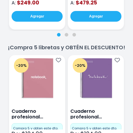
$249.00
$479.25
A:
A:
A
Agregar
Agregar
¡Compra 5 libretas y OBTÉN EL DESCUENTO!
-20%
-20%
Cuaderno
Cuaderno
C
profesional
profesional
p
Miquelrius Emotions
Miquelrius Emotions
M
Cuadro Chico 80
raya 80 hojas
r
Compra 5 y obten este dto.
Compra 5 y obten este dto.
C