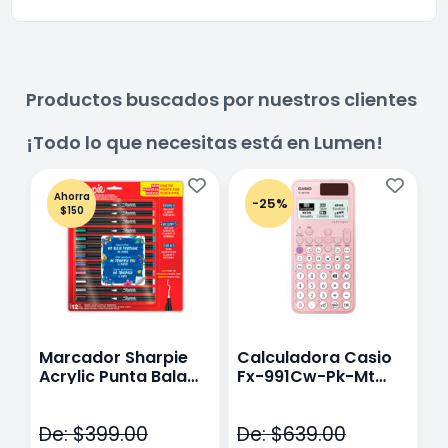
Productos buscados por nuestros clientes
¡Todo lo que necesitas está en Lumen!
Ahorra
-25%
$150
Marcador Sharpie
Calculadora Casio
E
Acrylic Punta Bala
Fx-991Cw-Pk-Mt
Y
Fina Surtido Con 12
Class Wiz Rosa
T
Piezas
V
De: $399.00
De: $639.00
D