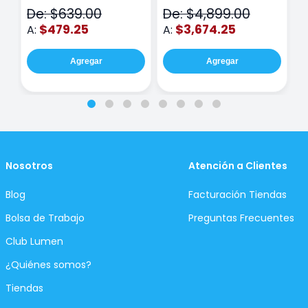
N
De: $639.00
De: $4,899.00
D
$479.25
$3,674.25
A:
A:
A
Agregar
Agregar
Nosotros
Atención a Clientes
Blog
Facturación Tiendas
Bolsa de Trabajo
Preguntas Frecuentes
Club Lumen
¿Quiénes somos?
Tiendas