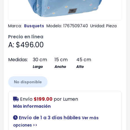
Marca:
Busquets
Modelo:
1767509740
Unidad:
Pieza
Precio en línea
A: $496.00
Medidas:
30 cm
15 cm
45 cm
Largo
Ancho
Alto
No disponible
Envío
$199.00
por
Lumen
Más información
Envío de 1 a 3 días hábiles
Ver más
opciones >>