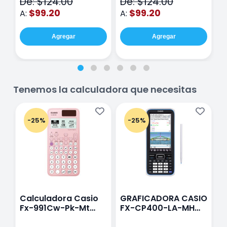
De: $124.00
De: $124.00
D
hojas Rosa
Purpura
$99.20
$99.20
A:
A:
A
Agregar
Agregar
Tenemos la calculadora que necesitas
-25%
-25%
Calculadora Casio
GRAFICADORA CASIO
C
Fx-991Cw-Pk-Mt
FX-CP400-LA-MH
C
Class Wiz Rosa
TOUCH
C