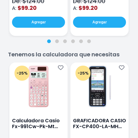
De: $124.00
De: $124.00
D
hojas Rosa
Purpura
$99.20
$99.20
A:
A:
A
Agregar
Agregar
Tenemos la calculadora que necesitas
-25%
-25%
Calculadora Casio
GRAFICADORA CASIO
C
Fx-991Cw-Pk-Mt
FX-CP400-LA-MH
C
Class Wiz Rosa
TOUCH
C