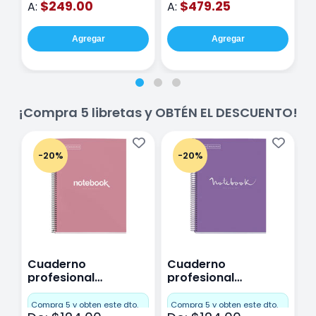
$249.00
$479.25
A:
A:
A
Agregar
Agregar
¡Compra 5 libretas y OBTÉN EL DESCUENTO!
-20%
-20%
Cuaderno
Cuaderno
C
profesional
profesional
p
Miquelrius Emotions
Miquelrius Emotions
M
Cuadro Chico 80
raya 80 hojas
r
Compra 5 y obten este dto.
Compra 5 y obten este dto.
C