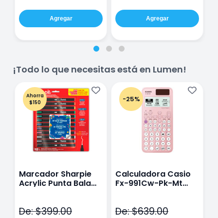
Agregar
Agregar
¡Todo lo que necesitas está en Lumen!
Ahorra
-25%
$150
Marcador Sharpie
Calculadora Casio
E
Acrylic Punta Bala
Fx-991Cw-Pk-Mt
Y
Fina Surtido Con 12
Class Wiz Rosa
T
Piezas
V
De: $399.00
De: $639.00
D