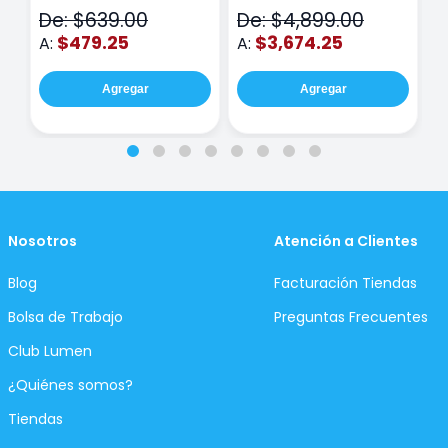
N
De: $639.00
De: $4,899.00
D
$479.25
$3,674.25
A:
A:
A
Agregar
Agregar
Nosotros
Atención a Clientes
Blog
Facturación Tiendas
Bolsa de Trabajo
Preguntas Frecuentes
Club Lumen
¿Quiénes somos?
Tiendas