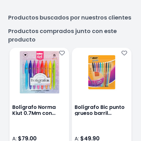
Productos buscados por nuestros clientes
Productos comprados junto con este
producto
Bolígrafo Norma
Bolígrafo Bic punto
B
Kiut 0.7Mm con
grueso barril
p
Surtidos
hexagonal 10 piezas
s
$79.00
$49.90
A:
A:
A