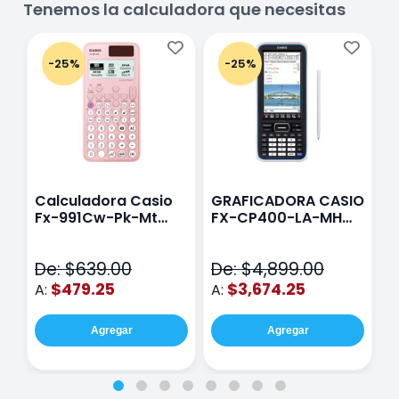
Tenemos la calculadora que necesitas
-25%
-25%
Calculadora Casio
GRAFICADORA CASIO
C
Fx-991Cw-Pk-Mt
FX-CP400-LA-MH
C
Class Wiz Rosa
TOUCH
C
N
De: $639.00
De: $4,899.00
D
$479.25
$3,674.25
A:
A:
A
Agregar
Agregar