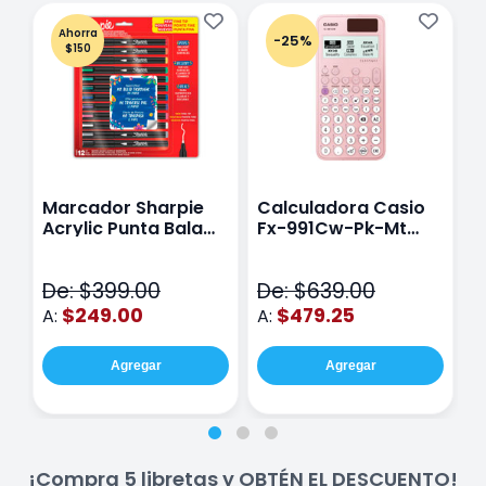
Ahorra
-25%
$150
Marcador Sharpie
Calculadora Casio
E
Acrylic Punta Bala
Fx-991Cw-Pk-Mt
Y
Fina Surtido Con 12
Class Wiz Rosa
T
Piezas
V
De: $399.00
De: $639.00
D
$249.00
$479.25
A:
A:
A
Agregar
Agregar
¡Compra 5 libretas y OBTÉN EL DESCUENTO!