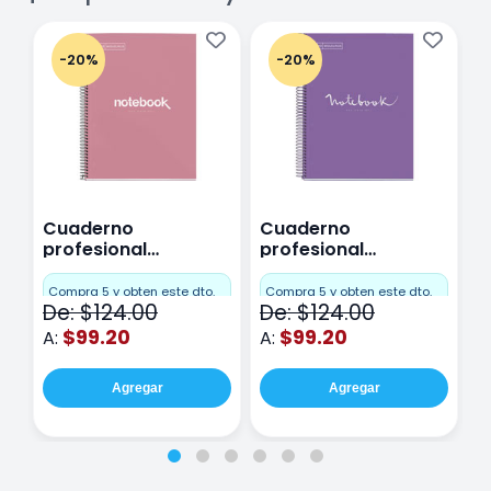
-20%
-20%
Cuaderno
Cuaderno
C
profesional
profesional
p
Miquelrius Emotions
Miquelrius Emotions
M
Cuadro Chico 80
raya 80 hojas
r
Compra 5 y obten este dto.
Compra 5 y obten este dto.
C
De: $124.00
De: $124.00
D
hojas Rosa
Purpura
$99.20
$99.20
A:
A:
A
Agregar
Agregar