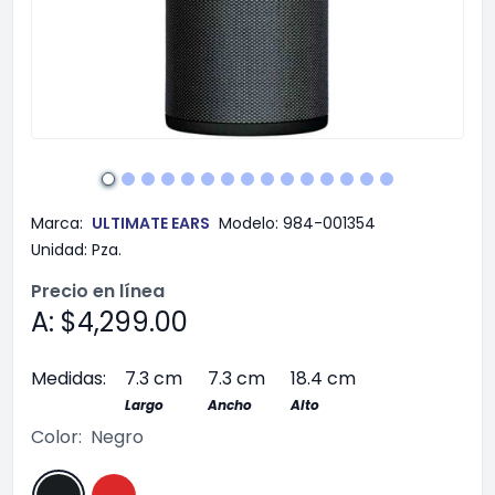
Marca:
ULTIMATE EARS
Modelo:
984-001354
Unidad:
Pza.
Precio en línea
A: $4,299.00
Medidas:
7.3 cm
7.3 cm
18.4 cm
Largo
Ancho
Alto
Color:
Negro