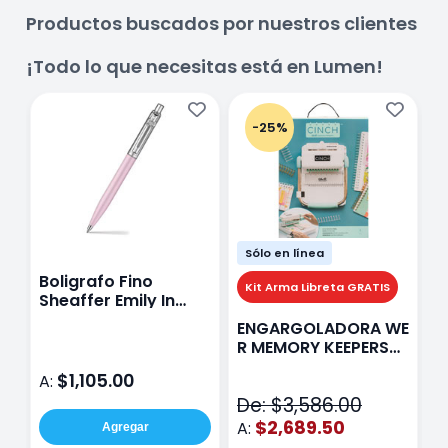
Productos buscados por nuestros clientes
¡Todo lo que necesitas está en Lumen!
-25%
Sólo en línea
Boligrafo Fino
M
Kit Arma Libreta GRATIS
Sheaffer Emily In
A
Paris Sentinel E321
F
ENGARGOLADORA WE
Rosa
P
R MEMORY KEEPERS
D
71050-9 THE CINCH
$1,105.00
A:
A
V2
De: $3,586.00
$2,689.50
A:
Agregar