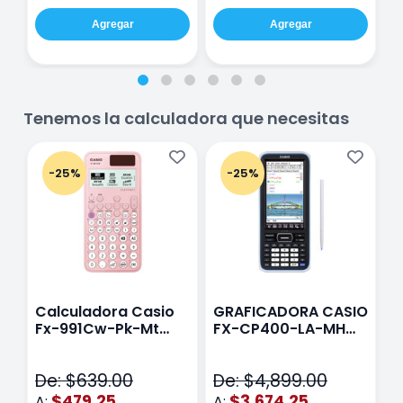
Agregar
Agregar
Tenemos la calculadora que necesitas
-25%
-25%
Calculadora Casio
GRAFICADORA CASIO
C
Fx-991Cw-Pk-Mt
FX-CP400-LA-MH
C
Class Wiz Rosa
TOUCH
C
N
De: $639.00
De: $4,899.00
D
$479.25
$3,674.25
A:
A:
A