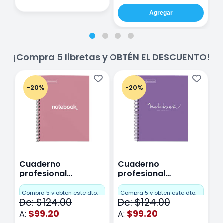
Agregar
¡Compra 5 libretas y OBTÉN EL DESCUENTO!
-20%
-20%
Cuaderno
Cuaderno
C
profesional
profesional
p
Miquelrius Emotions
Miquelrius Emotions
M
Cuadro Chico 80
raya 80 hojas
r
Compra 5 y obten este dto.
Compra 5 y obten este dto.
C
De: $124.00
De: $124.00
D
hojas Rosa
Purpura
$99.20
$99.20
A:
A:
A