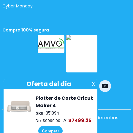
Cyber Monday
Compra 100% segura
Powered by
nopCommerce
Copyright ©2026 Lumen. Todos los derechos
reservados.