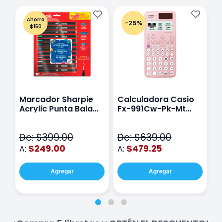
Ahorra
-25%
$150
Marcador Sharpie
Calculadora Casio
E
Acrylic Punta Bala
Fx-991Cw-Pk-Mt
Y
Fina Surtido Con 12
Class Wiz Rosa
T
Piezas
V
De: $399.00
De: $639.00
D
$249.00
$479.25
A:
A:
A
Agregar
Agregar