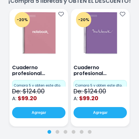
¡Compra 5 libretas y OBTÉN EL DESCUENTO!
-20%
-20%
Cuaderno
Cuaderno
C
profesional
profesional
p
Miquelrius Emotions
Miquelrius Emotions
M
Cuadro Chico 80
raya 80 hojas
r
Compra 5 y obten este dto.
Compra 5 y obten este dto.
C
De: $124.00
De: $124.00
D
hojas Rosa
Purpura
$99.20
$99.20
A:
A:
A
Agregar
Agregar