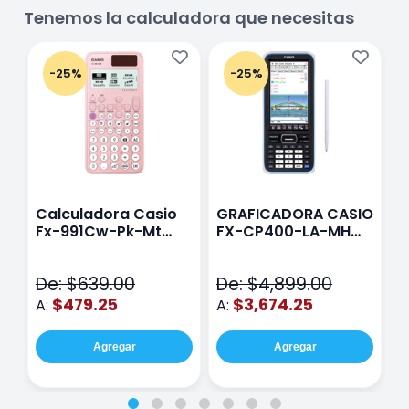
Tenemos la calculadora que necesitas
-25%
-25%
Calculadora Casio
GRAFICADORA CASIO
C
Fx-991Cw-Pk-Mt
FX-CP400-LA-MH
C
Class Wiz Rosa
TOUCH
C
N
De: $639.00
De: $4,899.00
D
$479.25
$3,674.25
A:
A:
A
Agregar
Agregar