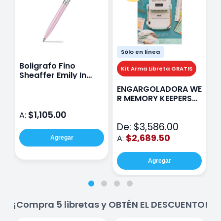
Sólo en línea
Boligrafo Fino
M
Kit Arma Libreta GRATIS
Sheaffer Emily In
A
Paris Sentinel E321
F
ENGARGOLADORA WE
Rosa
P
R MEMORY KEEPERS
D
71050-9 THE CINCH
$1,105.00
A:
A
V2
De: $3,586.00
$2,689.50
A:
Agregar
Agregar
¡Compra 5 libretas y OBTÉN EL DESCUENTO!