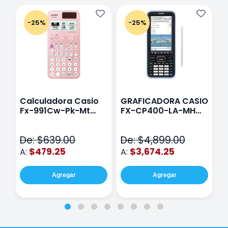
-25%
-25%
Calculadora Casio
GRAFICADORA CASIO
C
Fx-991Cw-Pk-Mt
FX-CP400-LA-MH
C
Class Wiz Rosa
TOUCH
C
N
De: $639.00
De: $4,899.00
D
$479.25
$3,674.25
A:
A:
A
Agregar
Agregar