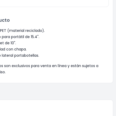
ucto
PET (material reciclado).
ara portátil de 15.4".
et de 10".
idad con chapa.
ateral portabotellas.
os son exclusivos para venta en línea y están sujetos a
iso.