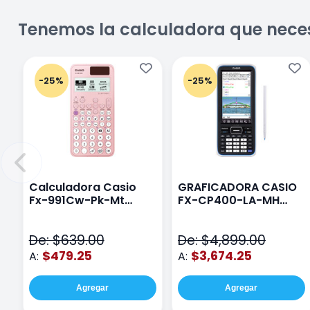
Tenemos la calculadora que nece
-25%
-25%
Calculadora Casio
GRAFICADORA CASIO
Fx-991Cw-Pk-Mt
FX-CP400-LA-MH
Class Wiz Rosa
TOUCH
De: $639.00
De: $4,899.00
$479.25
$3,674.25
A:
A:
Agregar
Agregar