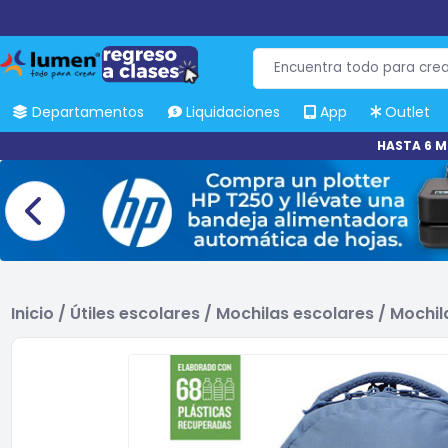
Departamentos
Liquidaciones
App
Outlet
HASTA 6 M
Inicio
/
Útiles escolares
/
Mochilas escolares
/
Mochil