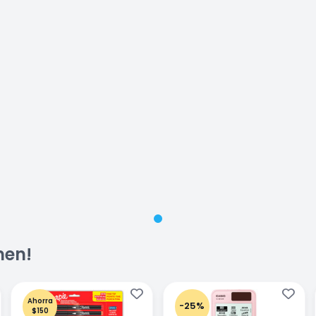
men!
Ahorra
-25%
$150