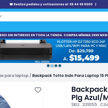
☎ Realiza pedidos y cotizaciones al: 55 44 45 5000
|
ESES SIN INTERESES EN TODA LA TIENDA. COMPRA MÍNIMA 2999 MXN.
as para laptop
/
Backpack Totto Indo Para Laptop 15 P
Backpack 
Plg Azul/
SKU:
331055
Cód