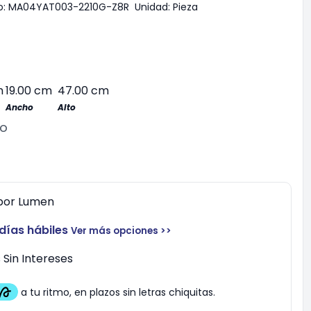
:
MA04YAT003-2210G-Z8R
Unidad:
Pieza
m
19.00 cm
47.00 cm
Ancho
Alto
no
por
Lumen
 días hábiles
Ver más opciones >>
Sin Intereses