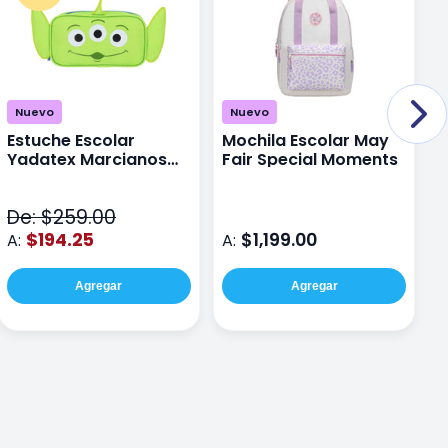
Nuevo
Nuevo
Estuche Escolar
Mochila Escolar May
M
Yadatex Marcianos
Fair Special Moments
Y
Toy Story DTS026
S
Verde
De: $259.00
D
$194.25
$1,199.00
A:
A:
A
Agregar
Agregar