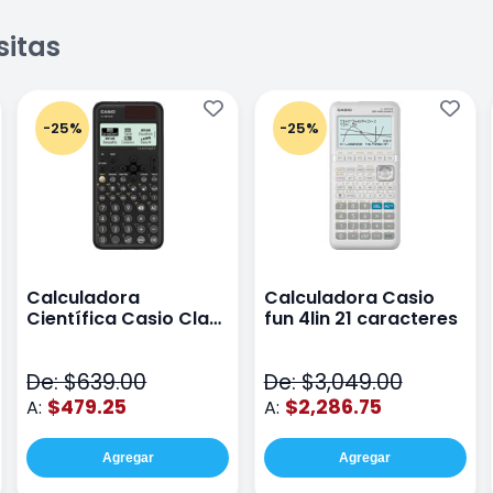
sitas
-25%
-25%
Calculadora
Calculadora Casio
Científica Casio Class
fun 4lin 21 caracteres
Wiz Color Negro
De: $639.00
De: $3,049.00
$479.25
$2,286.75
A:
A:
Agregar
Agregar