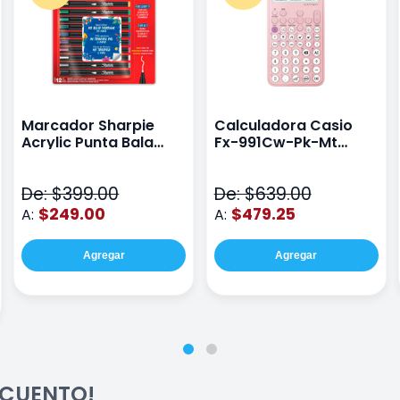
Marcador Sharpie
Calculadora Casio
Acrylic Punta Bala
Fx-991Cw-Pk-Mt
Fina Surtido Con 12
Class Wiz Rosa
Piezas
De: $399.00
De: $639.00
$249.00
$479.25
A:
A:
Agregar
Agregar
ESCUENTO!