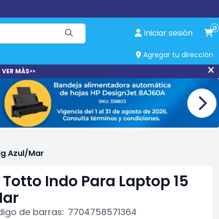
0
Iniciar sesión
Agregar tu dirección
 VER MÁS>>
lg Azul/Mar
Totto Indo Para Laptop 15
Mar
igo de barras:
7704758571364