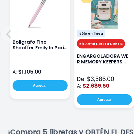
Sólo en línea
Boligrafo Fino
Kit Arma Libreta GRATIS
Sheaffer Emily In Paris
Sentinel E321 Rosa
ENGARGOLADORA WE
R MEMORY KEEPERS
71050-9 THE CINCH V2
$1,105.00
A:
De: $3,586.00
$2,689.50
A:
Agregar
Agregar
¡Compra 5 libretas y OBTÉN EL D