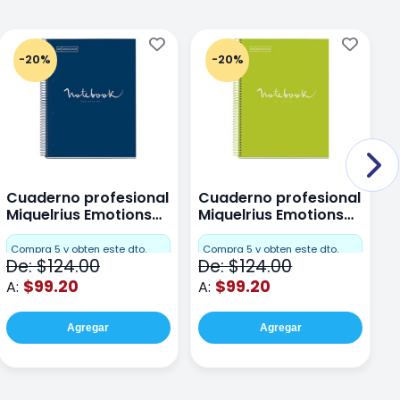
-20%
-20%
Cuaderno profesional
Cuaderno profesional
C
Miquelrius Emotions
Miquelrius Emotions
M
Dots 80 hojas
Dots 80 hojas Lima
D
F
Compra 5 y obten este dto.
Compra 5 y obten este dto.
De: $124.00
De: $124.00
D
$99.20
$99.20
A:
A:
A
Agregar
Agregar