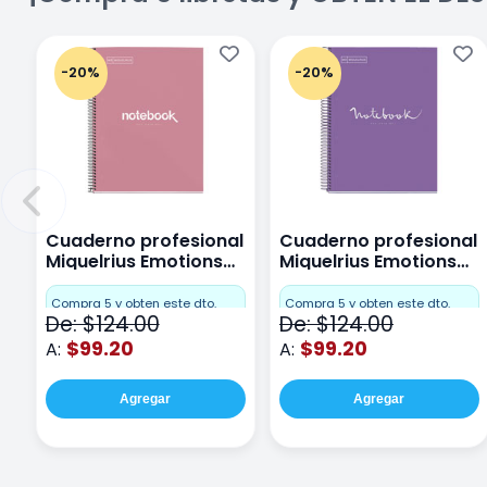
-20%
-20%
Cuaderno profesional
Cuaderno profesional
Miquelrius Emotions
Miquelrius Emotions
Cuadro Chico 80
raya 80 hojas Purpura
hojas Rosa
Compra 5 y obten este dto.
Compra 5 y obten este dto.
De: $124.00
De: $124.00
$99.20
$99.20
A:
A:
Agregar
Agregar