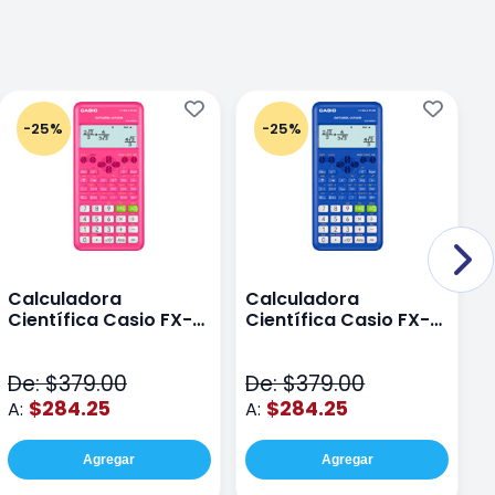
-25%
-25%
Calculadora
Calculadora
C
Científica Casio FX-
Científica Casio FX-
C
82LAPLUS2-PK Color
82LA PLUS2-BU Azul
9
Rosa
N
De: $379.00
De: $379.00
D
$284.25
$284.25
A:
A:
A
Agregar
Agregar