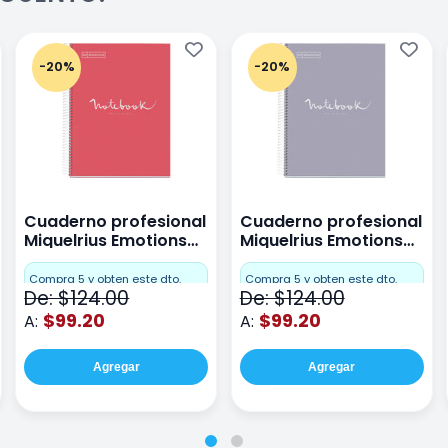
-20%
-20%
Cuaderno profesional
Cuaderno profesional
Miquelrius Emotions
Miquelrius Emotions
raya 80 hojas Coral
raya 80 hojas Gris
Compra 5 y obten este dto.
Compra 5 y obten este dto.
De: $124.00
De: $124.00
$99.20
$99.20
A:
A:
Agregar
Agregar