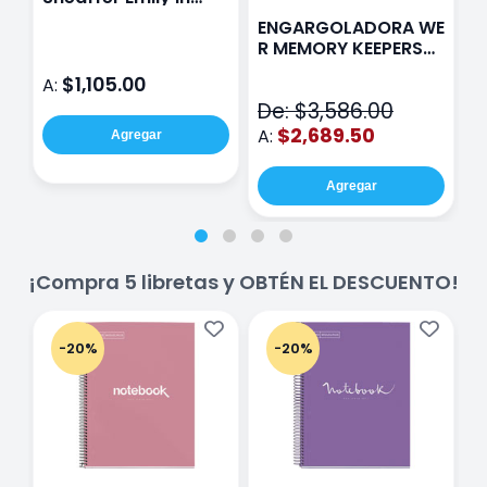
Paris Sentinel E321
F
ENGARGOLADORA WE
Rosa
P
R MEMORY KEEPERS
D
71050-9 THE CINCH
$1,105.00
A:
A
V2
De: $3,586.00
$2,689.50
A:
Agregar
Agregar
¡Compra 5 libretas y OBTÉN EL DESCUENTO!
-20%
-20%