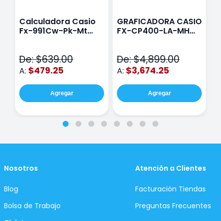
Calculadora Casio
GRAFICADORA CASIO
C
Fx-991Cw-Pk-Mt
FX-CP400-LA-MH
C
Class Wiz Rosa
TOUCH
C
N
De: $639.00
De: $4,899.00
D
$479.25
$3,674.25
A:
A:
A
Agregar
Agregar
Nosotros
Atención a Clientes
Blog
Facturación Tiendas
Bolsa de Trabajo
Preguntas Frecuentes