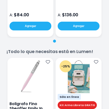
$84.00
$136.00
A:
A:
Agregar
Agregar
¡Todo lo que necesitas está en Lumen!
-25%
Sólo en línea
Boligrafo Fino
M
Kit Arma Libreta GRATIS
Sheaffer Emily In
A