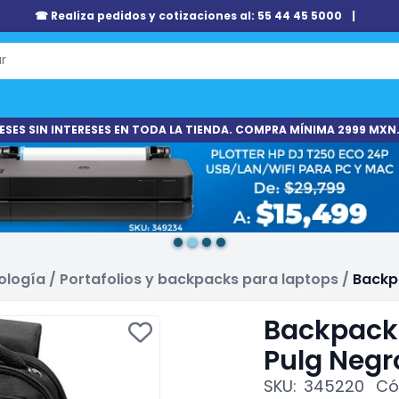
☎ Realiza pedidos y cotizaciones al: 55 44 45 5000
|
ESES SIN INTERESES EN TODA LA TIENDA. COMPRA MÍNIMA 2999 MXN.
ología
/
Portafolios y backpacks para laptops
/
Backpa
Backpack 
Pulg Negr
SKU:
345220
Có