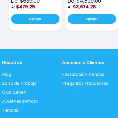
De: $639.00
De: $4,899.00
$479.25
$3,674.25
A:
A:
Agregar
Agregar
Nosotros
Atención a Clientes
Blog
Facturación Tiendas
Bolsa de Trabajo
Preguntas Frecuentes
Club Lumen
¿Quiénes somos?
Tiendas