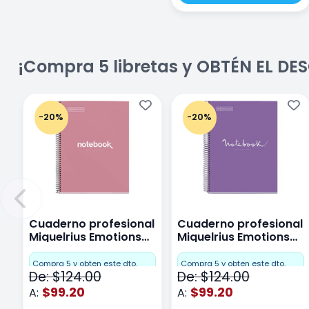
¡Compra 5 libretas y OBTÉN EL D
-20%
-20%
Cuaderno profesional
Cuaderno profesional
Miquelrius Emotions
Miquelrius Emotions
Cuadro Chico 80
raya 80 hojas Purpura
hojas Rosa
Compra 5 y obten este dto.
Compra 5 y obten este dto.
De: $124.00
De: $124.00
$99.20
$99.20
A:
A: