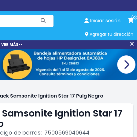
0
Iniciar sesión
Agregar tu dirección
 VER MÁS>>
ck Samsonite Ignition Star 17 Pulg Negro
Samsonite Ignition Star 17
o
digo de barras:
7500569040644