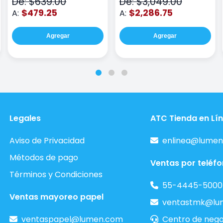
De: $639.00
De: $3,049.00
$479.25
$2,286.75
A:
A:
Agregar
Agregar
Legales
ATC Tienda en Lí
Aviso de Privacidad
enlinea@lumen
Métodos de pago
Ventas por teléf
Términos y Condiciones
55-4445-5000
Ventas mayoreo papel
ventastmk@lu
ventaspapel@lumen.com
Centro de nego