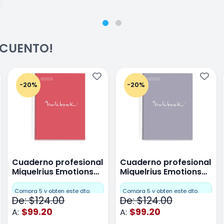
ESCUENTO!
-20%
-20%
Cuaderno profesional
Cuaderno profesional
Miquelrius Emotions
Miquelrius Emotions
raya 80 hojas Coral
raya 80 hojas Gris
Compra 5 y obten este dto.
Compra 5 y obten este dto.
De: $124.00
De: $124.00
$99.20
$99.20
A:
A: