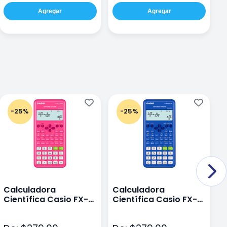
Agregar
Agregar
-25%
-25%
Calculadora
Calculadora
C
Científica Casio FX-
Científica Casio FX-
C
82LAPLUS2-PK Color
82LA PLUS2-BU Azul
9
Rosa
N