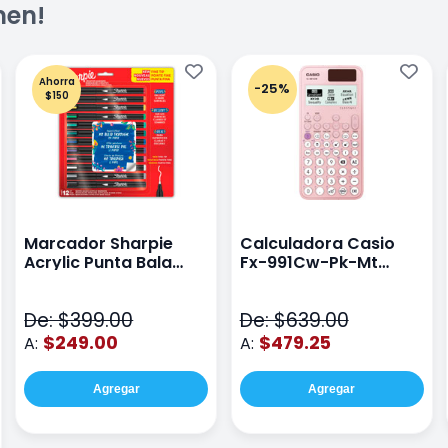
men!
Ahorra
-25%
$150
Marcador Sharpie
Calculadora Casio
Acrylic Punta Bala
Fx-991Cw-Pk-Mt
Fina Surtido Con 12
Class Wiz Rosa
Piezas
De: $399.00
De: $639.00
$249.00
$479.25
A:
A:
Agregar
Agregar