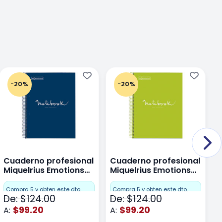
-20%
-20%
Cuaderno profesional
Cuaderno profesional
C
Miquelrius Emotions
Miquelrius Emotions
M
Dots 80 hojas
Dots 80 hojas Lima
D
F
Compra 5 y obten este dto.
Compra 5 y obten este dto.
De: $124.00
De: $124.00
D
$99.20
$99.20
A:
A:
A