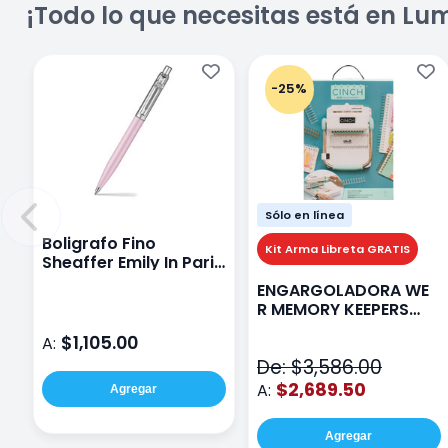
¡Todo lo que necesitas está en Lu
-25%
Sólo en línea
Boligrafo Fino
Kit Arma Libreta GRATIS
Sheaffer Emily In Paris
Sentinel E321 Rosa
ENGARGOLADORA WE
R MEMORY KEEPERS
71050-9 THE CINCH V2
$1,105.00
A:
De: $3,586.00
$2,689.50
A:
Agregar
Agregar