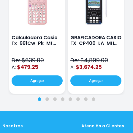
Calculadora Casio
GRAFICADORA CASIO
C
Fx-991Cw-Pk-Mt
FX-CP400-LA-MH
C
Class Wiz Rosa
TOUCH
C
N
De: $639.00
De: $4,899.00
D
$479.25
$3,674.25
A:
A:
A
Agregar
Agregar
Nosotros
Atención a Clientes