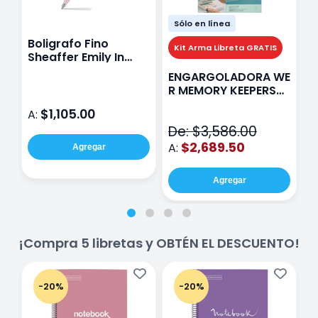
Sólo en línea
Boligrafo Fino
M
Kit Arma Libreta GRATIS
Sheaffer Emily In
A
Paris Sentinel E321
F
ENGARGOLADORA WE
Rosa
P
R MEMORY KEEPERS
D
71050-9 THE CINCH
$1,105.00
A:
A
V2
De: $3,586.00
$2,689.50
A:
Agregar
Agregar
¡Compra 5 libretas y OBTÉN EL DESCUENTO!
-20%
-20%