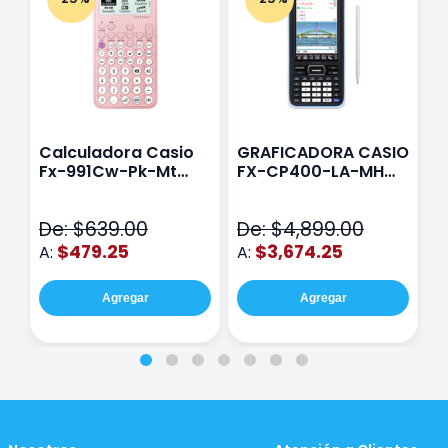
Calculadora Casio
GRAFICADORA CASIO
C
Fx-991Cw-Pk-Mt
FX-CP400-LA-MH
C
Class Wiz Rosa
TOUCH
C
N
De: $639.00
De: $4,899.00
D
$479.25
$3,674.25
A:
A:
A
Agregar
Agregar