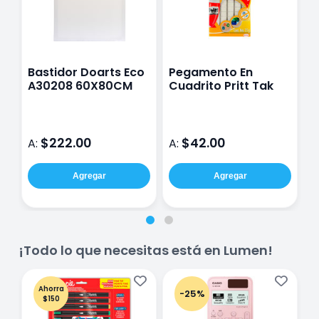
Bastidor Doarts Eco
Pegamento En
H
A30208 60X80CM
Cuadrito Pritt Tak
C
C
D
$222.00
$42.00
A:
A:
A
Agregar
Agregar
¡Todo lo que necesitas está en Lumen!
Ahorra
-25%
$150