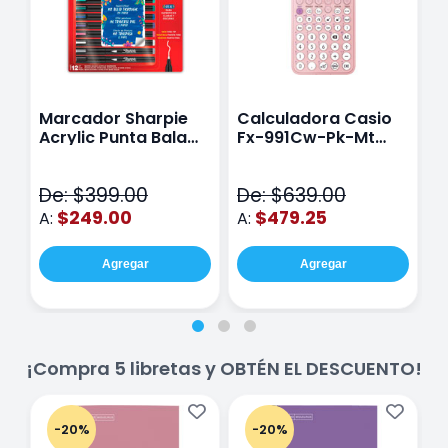
Marcador Sharpie
Calculadora Casio
E
Acrylic Punta Bala
Fx-991Cw-Pk-Mt
Y
Fina Surtido Con 12
Class Wiz Rosa
T
Piezas
V
De: $399.00
De: $639.00
D
$249.00
$479.25
A:
A:
A
Agregar
Agregar
¡Compra 5 libretas y OBTÉN EL DESCUENTO!
-20%
-20%