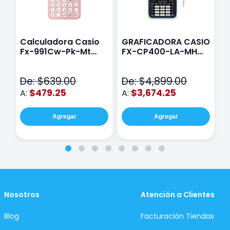
Calculadora Casio
GRAFICADORA CASIO
C
Fx-991Cw-Pk-Mt
FX-CP400-LA-MH
C
Class Wiz Rosa
TOUCH
C
N
De: $639.00
De: $4,899.00
D
$479.25
$3,674.25
A:
A:
A
Agregar
Agregar
Nosotros
Atención a Clientes
Blog
Facturación Tiendas