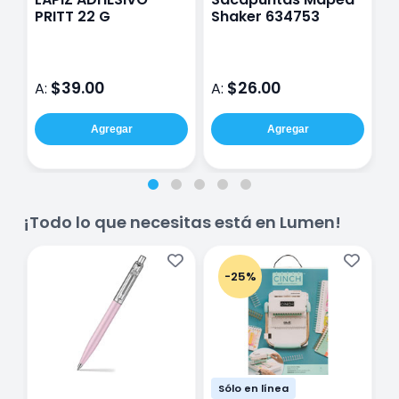
PRITT 22 G
Shaker 634753
K
$39.00
$26.00
A:
A:
A
Agregar
Agregar
¡Todo lo que necesitas está en Lumen!
-25%
Sólo en línea