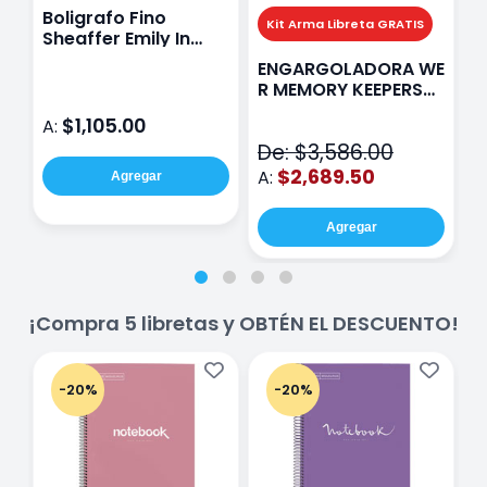
Boligrafo Fino
M
Kit Arma Libreta GRATIS
Sheaffer Emily In
A
Paris Sentinel E321
F
ENGARGOLADORA WE
Rosa
P
R MEMORY KEEPERS
D
71050-9 THE CINCH
$1,105.00
A:
A
V2
De: $3,586.00
$2,689.50
A:
Agregar
Agregar
¡Compra 5 libretas y OBTÉN EL DESCUENTO!
-20%
-20%