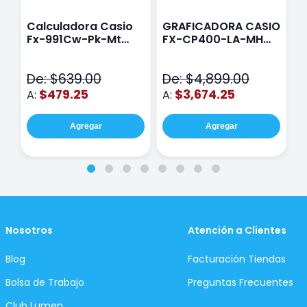
Calculadora Casio
GRAFICADORA CASIO
C
Fx-991Cw-Pk-Mt
FX-CP400-LA-MH
C
Class Wiz Rosa
TOUCH
C
N
De: $639.00
De: $4,899.00
D
$479.25
$3,674.25
A:
A:
A
Agregar
Agregar
Nosotros
Atención a Clientes
Blog
Facturación Tiendas
Bolsa de Trabajo
Preguntas Frecuentes
Club Lumen