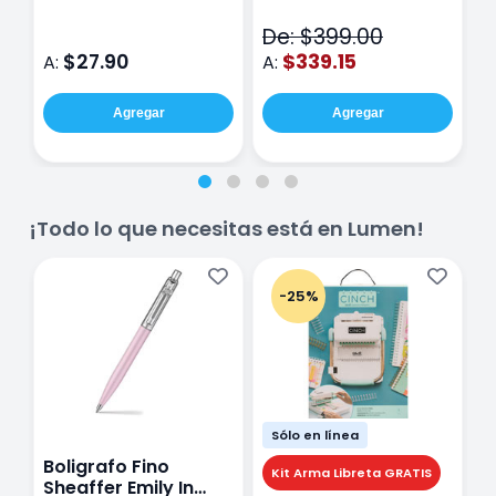
MM
De: $399.00
$27.90
$339.15
A:
A:
A
Agregar
Agregar
¡Todo lo que necesitas está en Lumen!
-25%
Sólo en línea
Boligrafo Fino
M
Kit Arma Libreta GRATIS
Sheaffer Emily In
A