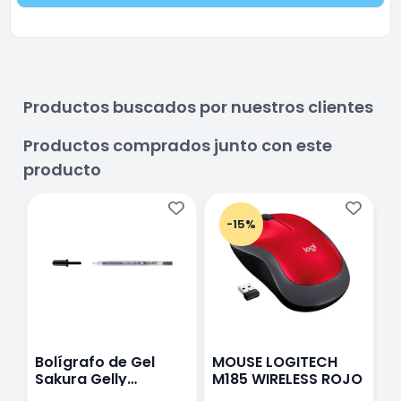
Productos buscados por nuestros clientes
Productos comprados junto con este
producto
-15%
Bolígrafo de Gel
MOUSE LOGITECH
G
Sakura Gelly
M185 WIRELESS ROJO
R
Classsic Negro 0.6