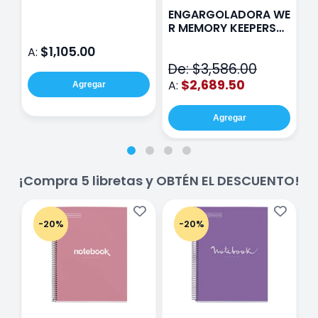
Paris Sentinel E321
F
ENGARGOLADORA WE
Rosa
P
R MEMORY KEEPERS
D
71050-9 THE CINCH
$1,105.00
A:
A
V2
De: $3,586.00
$2,689.50
A:
Agregar
Agregar
¡Compra 5 libretas y OBTÉN EL DESCUENTO!
-20%
-20%