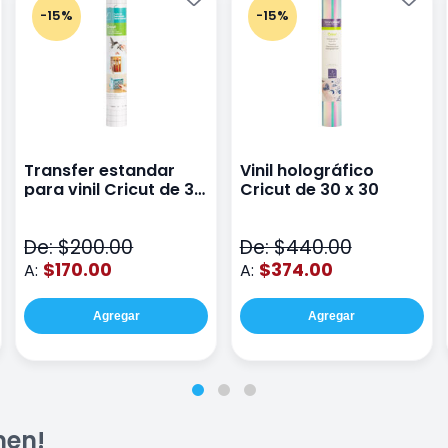
-15%
-15%
Transfer estandar
Vinil holográfico
para vinil Cricut de 30
Cricut de 30 x 30
x 121
De: $200.00
De: $440.00
$170.00
$374.00
A:
A:
Agregar
Agregar
men!