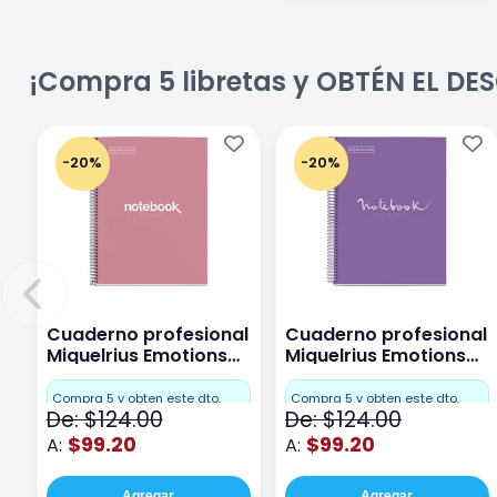
¡Compra 5 libretas y OBTÉN EL D
-20%
-20%
Cuaderno profesional
Cuaderno profesional
Miquelrius Emotions
Miquelrius Emotions
Cuadro Chico 80
raya 80 hojas Purpura
hojas Rosa
Compra 5 y obten este dto.
Compra 5 y obten este dto.
De: $124.00
De: $124.00
$99.20
$99.20
A:
A:
Agregar
Agregar