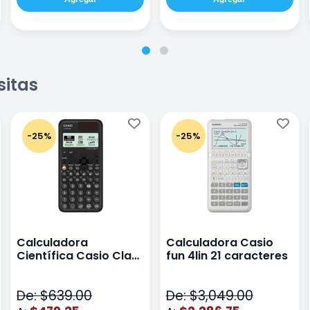
sitas
-25%
-25%
Calculadora
Calculadora Casio
Científica Casio Class
fun 4lin 21 caracteres
Wiz Color Negro
De: $639.00
De: $3,049.00