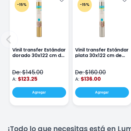
-15%
-15%
Vinil transfer Estándar
Vinil transfer Estándar
dorado 30x122 cm de
plata 30x122 cm de
Cricut
Cricut
De: $145.00
De: $160.00
$123.25
$136.00
A:
A:
Agregar
Agregar
¡Todo lo que necesitas está en Lu