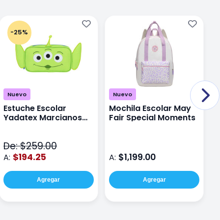
-25%
Nuevo
Nuevo
Estuche Escolar
Mochila Escolar May
M
Yadatex Marcianos
Fair Special Moments
Y
Toy Story DTS026
S
Verde
De: $259.00
D
$194.25
$1,199.00
A:
A:
A
Agregar
Agregar