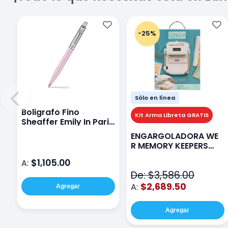
-25%
Sólo en línea
Boligrafo Fino
Kit Arma Libreta GRATIS
Sheaffer Emily In Paris
Sentinel E321 Rosa
ENGARGOLADORA WE
R MEMORY KEEPERS
71050-9 THE CINCH V2
$1,105.00
A:
De: $3,586.00
$2,689.50
A:
Agregar
Agregar