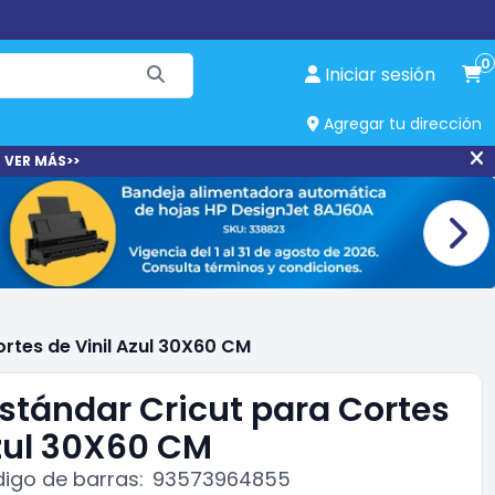
0
Iniciar sesión
Agregar tu dirección
 VER MÁS>>
rtes de Vinil Azul 30X60 CM
Estándar Cricut para Cortes
Azul 30X60 CM
igo de barras:
93573964855