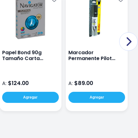
Papel Bond 90g
Marcador
S
Tamaño Carta
Permanente Pilot
B
Navigator Digital
Jumbo Negro 1PZ
M
D
$124.00
$89.00
A:
A:
A
Agregar
Agregar