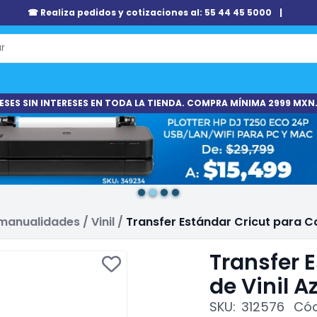
☎ Realiza pedidos y cotizaciones al: 55 44 45 5000
|
ESES SIN INTERESES EN TODA LA TIENDA. COMPRA MÍNIMA 2999 MXN.
 manualidades
/
Vinil
/
Transfer Estándar Cricut para Co
Transfer 
de Vinil 
SKU:
312576
Cód