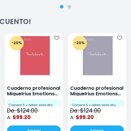
ESCUENTO!
-20%
-20%
Cuaderno profesional
Cuaderno profesional
Miquelrius Emotions
Miquelrius Emotions
raya 80 hojas Coral
raya 80 hojas Gris
Compra 5 y obten este dto.
Compra 5 y obten este dto.
De: $124.00
De: $124.00
$99.20
$99.20
A:
A:
Agregar
Agregar