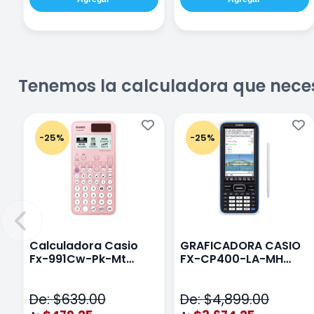
Tenemos la calculadora que nece
-25%
-25%
Calculadora Casio
GRAFICADORA CASIO
Fx-991Cw-Pk-Mt
FX-CP400-LA-MH
Class Wiz Rosa
TOUCH
De: $639.00
De: $4,899.00