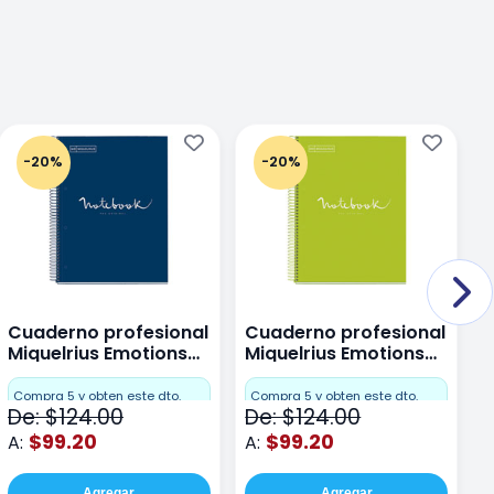
-20%
-20%
Cuaderno profesional
Cuaderno profesional
C
Miquelrius Emotions
Miquelrius Emotions
M
Dots 80 hojas
Dots 80 hojas Lima
D
F
Compra 5 y obten este dto.
Compra 5 y obten este dto.
De: $124.00
De: $124.00
D
$99.20
$99.20
A:
A:
A
Agregar
Agregar