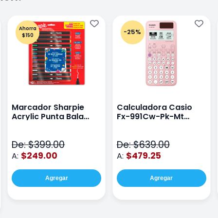
Ahorra
-25%
$150
Marcador Sharpie
Calculadora Casio
Acrylic Punta Bala
Fx-991Cw-Pk-Mt
Fina Surtido Con 12
Class Wiz Rosa
Piezas
De: $399.00
De: $639.00
$249.00
$479.25
A:
A:
Agregar
Agregar