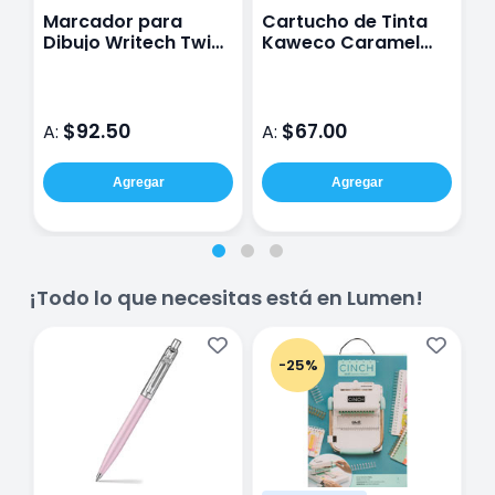
Marcador para
Cartucho de Tinta
C
Dibujo Writech Twin
Kaweco Caramel
K
Marker Vintage con
Brown con 6
B
6
$92.50
$67.00
A:
A:
A
Agregar
Agregar
¡Todo lo que necesitas está en Lumen!
-25%