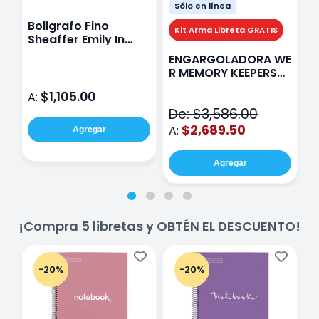
Sólo en línea
Boligrafo Fino
M
Kit Arma Libreta GRATIS
Sheaffer Emily In
A
Paris Sentinel E321
F
ENGARGOLADORA WE
Rosa
P
R MEMORY KEEPERS
D
71050-9 THE CINCH
$1,105.00
A:
A
V2
De: $3,586.00
$2,689.50
A:
Agregar
Agregar
¡Compra 5 libretas y OBTÉN EL DESCUENTO!
-20%
-20%