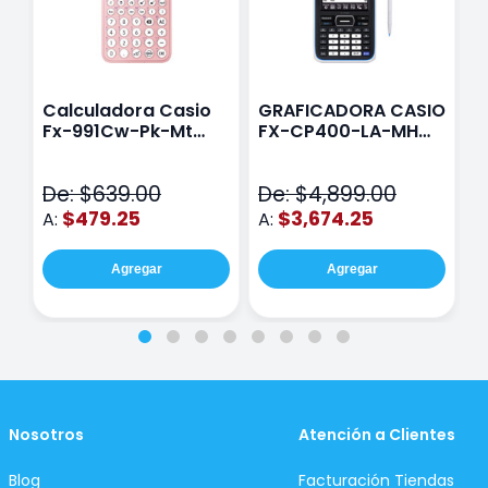
Calculadora Casio
GRAFICADORA CASIO
C
Fx-991Cw-Pk-Mt
FX-CP400-LA-MH
C
Class Wiz Rosa
TOUCH
C
N
De: $639.00
De: $4,899.00
D
$479.25
$3,674.25
A:
A:
A
Agregar
Agregar
Nosotros
Atención a Clientes
Blog
Facturación Tiendas