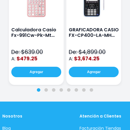
Calculadora Casio
GRAFICADORA CASIO
C
Fx-991Cw-Pk-Mt
FX-CP400-LA-MH
C
Class Wiz Rosa
TOUCH
C
N
De: $639.00
De: $4,899.00
D
$479.25
$3,674.25
A:
A:
A
Agregar
Agregar
Nosotros
Atención a Clientes
Blog
Facturación Tiendas