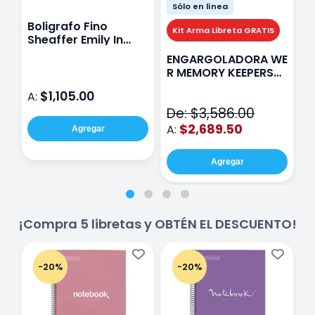
Sólo en línea
Boligrafo Fino
M
Kit Arma Libreta GRATIS
Sheaffer Emily In
A
Paris Sentinel E321
F
ENGARGOLADORA WE
Rosa
P
R MEMORY KEEPERS
D
71050-9 THE CINCH
$1,105.00
A:
A
V2
De: $3,586.00
$2,689.50
A:
Agregar
Agregar
¡Compra 5 libretas y OBTÉN EL DESCUENTO!
-20%
-20%