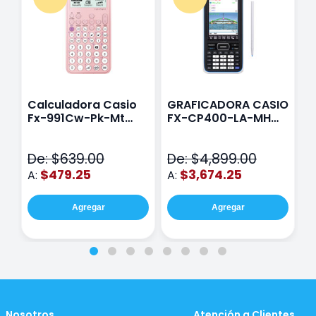
Calculadora Casio
GRAFICADORA CASIO
C
Fx-991Cw-Pk-Mt
FX-CP400-LA-MH
C
Class Wiz Rosa
TOUCH
C
N
De: $639.00
De: $4,899.00
D
$479.25
$3,674.25
A:
A:
A
Agregar
Agregar
Nosotros
Atención a Clientes