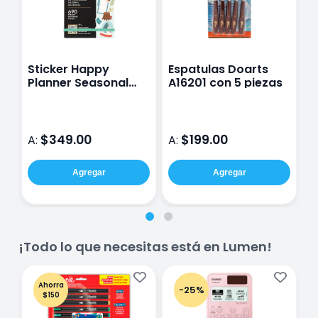
Sticker Happy
Espatulas Doarts
S
Planner Seasonal
A16201 con 5 piezas
P
Con 30 Hojas
B
$349.00
$199.00
A:
A:
A
Agregar
Agregar
¡Todo lo que necesitas está en Lumen!
Ahorra
-25%
$150