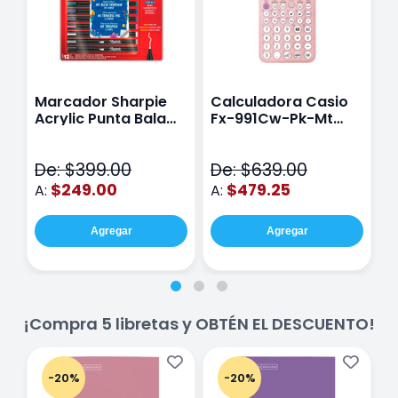
Marcador Sharpie
Calculadora Casio
E
Acrylic Punta Bala
Fx-991Cw-Pk-Mt
Y
Fina Surtido Con 12
Class Wiz Rosa
T
Piezas
V
De: $399.00
De: $639.00
D
$249.00
$479.25
A:
A:
A
Agregar
Agregar
¡Compra 5 libretas y OBTÉN EL DESCUENTO!
-20%
-20%