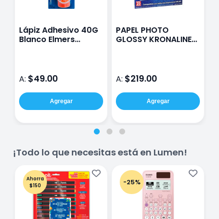
Lápiz Adhesivo 40G
PAPEL PHOTO
T
Blanco Elmers
GLOSSY KRONALINE
4
School 1Pz
CON 20 HOJAS
S
$49.00
$219.00
A:
A:
A
Agregar
Agregar
¡Todo lo que necesitas está en Lumen!
Ahorra
-25%
$150