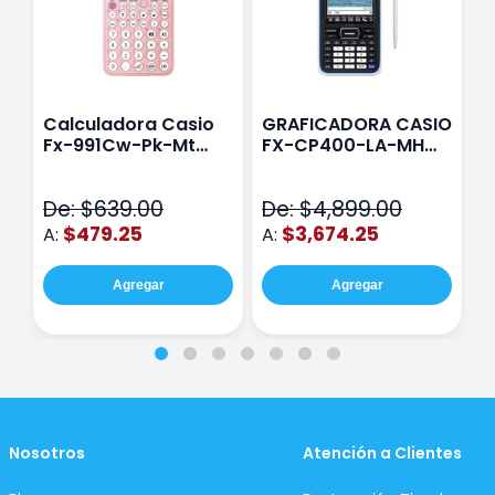
Calculadora Casio
GRAFICADORA CASIO
C
Fx-991Cw-Pk-Mt
FX-CP400-LA-MH
C
Class Wiz Rosa
TOUCH
C
N
De: $639.00
De: $4,899.00
D
$479.25
$3,674.25
A:
A:
A
Agregar
Agregar
Nosotros
Atención a Clientes