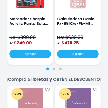
Marcador Sharpie
Calculadora Casio
E
Acrylic Punta Bala
Fx-991Cw-Pk-Mt
Y
Fina Surtido Con 12
Class Wiz Rosa
T
Piezas
V
De: $399.00
De: $639.00
D
$249.00
$479.25
A:
A:
A
Agregar
Agregar
¡Compra 5 libretas y OBTÉN EL DESCUENTO!
-20%
-20%