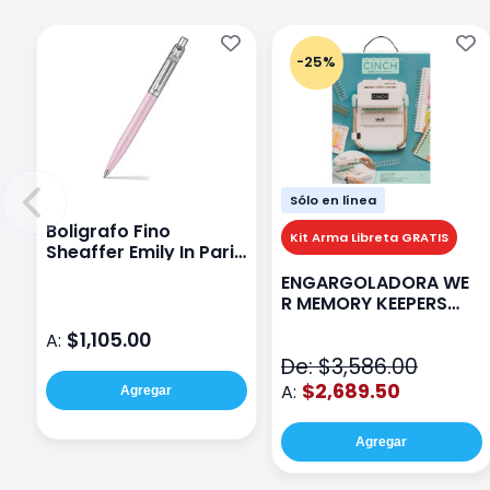
-25%
Sólo en línea
Boligrafo Fino
Kit Arma Libreta GRATIS
Sheaffer Emily In Paris
Sentinel E321 Rosa
ENGARGOLADORA WE
R MEMORY KEEPERS
71050-9 THE CINCH V2
$1,105.00
A:
De: $3,586.00
$2,689.50
A:
Agregar
Agregar