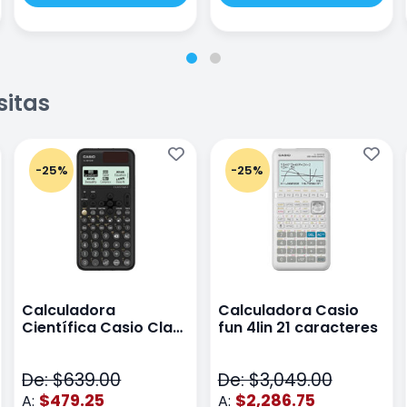
sitas
-25%
-25%
Calculadora
Calculadora Casio
Científica Casio Class
fun 4lin 21 caracteres
Wiz Color Negro
De: $639.00
De: $3,049.00
$479.25
$2,286.75
A:
A: