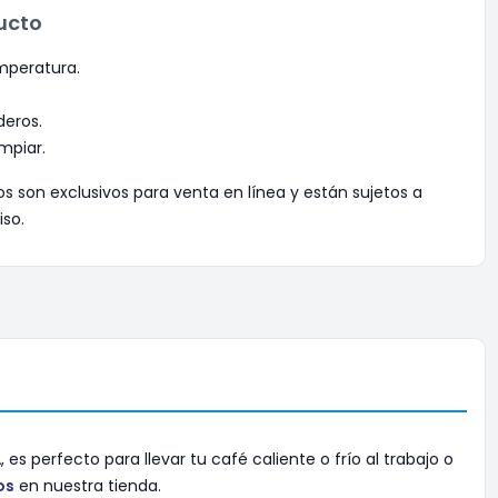
ucto
mperatura.
deros.
impiar.
os son exclusivos para venta en línea y están sujetos a
iso.
s perfecto para llevar tu café caliente o frío al trabajo o
os
en nuestra tienda.