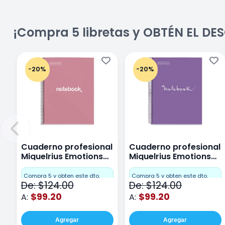
¡Compra 5 libretas y OBTÉN EL D
-20%
-20%
Cuaderno profesional
Cuaderno profesional
Miquelrius Emotions
Miquelrius Emotions
Cuadro Chico 80
raya 80 hojas Purpura
hojas Rosa
Compra 5 y obten este dto.
Compra 5 y obten este dto.
De: $124.00
De: $124.00
$99.20
$99.20
A:
A:
Agregar
Agregar