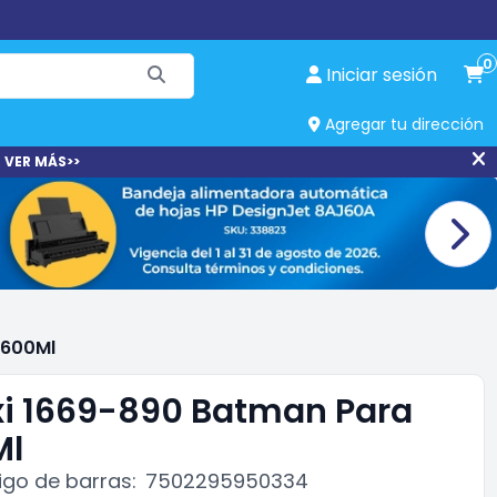
0
Iniciar sesión
Agregar tu dirección
 VER MÁS>>
 600Ml
i 1669-890 Batman Para
Ml
go de barras:
7502295950334