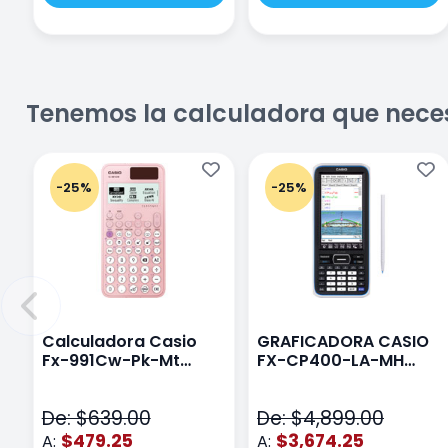
Tenemos la calculadora que nece
-25%
-25%
Calculadora Casio
GRAFICADORA CASIO
Fx-991Cw-Pk-Mt
FX-CP400-LA-MH
Class Wiz Rosa
TOUCH
De: $639.00
De: $4,899.00
$479.25
$3,674.25
A:
A: