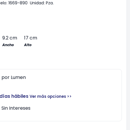
elo:
1669-890
Unidad:
Pza.
9.2 cm
17 cm
Ancho
Alto
0
por
Lumen
 días hábiles
Ver más opciones >>
Sin Intereses