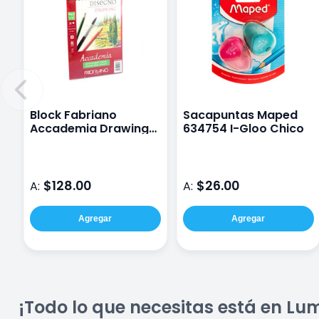
Block Fabriano
Sacapuntas Maped
Accademia Drawing
634754 I-Gloo Chico
200 G 14.8X21 Cm
$128.00
$26.00
A:
A:
Agregar
Agregar
¡Todo lo que necesitas está en Lu