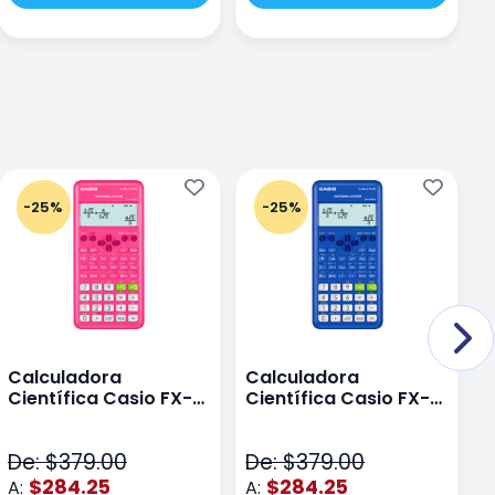
-25%
-25%
Calculadora
Calculadora
C
Científica Casio FX-
Científica Casio FX-
C
82LAPLUS2-PK Color
82LA PLUS2-BU Azul
9
Rosa
N
De: $379.00
De: $379.00
D
$284.25
$284.25
A:
A:
A