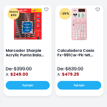
Ahorra
-25%
$150
Marcador Sharpie
Calculadora Casio
Acrylic Punta Bala
Fx-991Cw-Pk-Mt
Fina Surtido Con 12
Class Wiz Rosa
Piezas
De: $399.00
De: $639.00
$249.00
$479.25
A:
A:
Agregar
Agregar