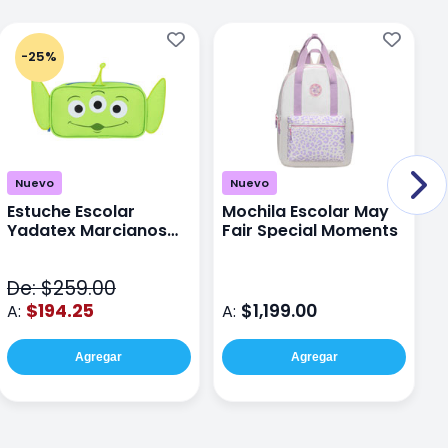
-25%
Nuevo
Nuevo
Estuche Escolar
Mochila Escolar May
M
Yadatex Marcianos
Fair Special Moments
Y
Toy Story DTS026
S
Verde
De: $259.00
D
$194.25
$1,199.00
A:
A:
A
Agregar
Agregar