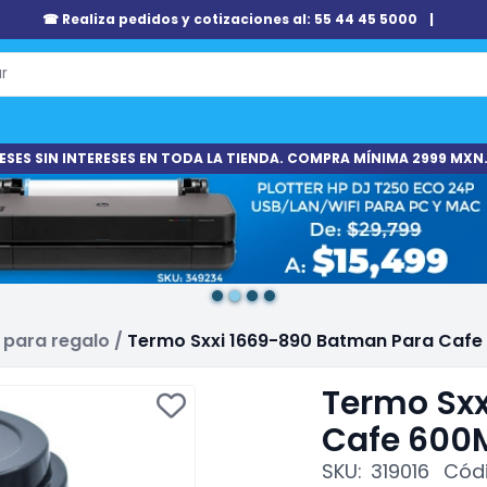
☎ Realiza pedidos y cotizaciones al: 55 44 45 5000
|
ESES SIN INTERESES EN TODA LA TIENDA. COMPRA MÍNIMA 2999 MXN.
 para regalo
/
Termo Sxxi 1669-890 Batman Para Cafe
Termo Sxx
Cafe 600
SKU:
319016
Códi