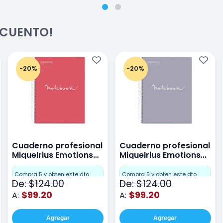
ESCUENTO!
-20%
-20%
Cuaderno profesional
Cuaderno profesional
Miquelrius Emotions
Miquelrius Emotions
raya 80 hojas Coral
raya 80 hojas Gris
Compra 5 y obten este dto.
Compra 5 y obten este dto.
De: $124.00
De: $124.00
$99.20
$99.20
A:
A:
Agregar
Agregar