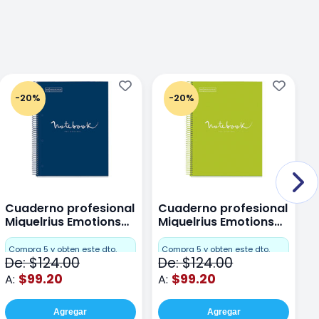
-20%
-20%
Cuaderno profesional
Cuaderno profesional
C
Miquelrius Emotions
Miquelrius Emotions
M
Dots 80 hojas
Dots 80 hojas Lima
D
F
Compra 5 y obten este dto.
Compra 5 y obten este dto.
De: $124.00
De: $124.00
D
$99.20
$99.20
A:
A:
A
Agregar
Agregar