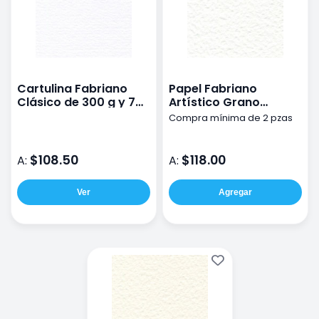
Cartulina Fabriano
Papel Fabriano
Clásico de 300 g y 70
Artístico Grano
x 100 cm
Grueso 300g 56x76cm
Compra mínima de 2 pzas
$108.50
$118.00
A:
A:
Ver
Agregar