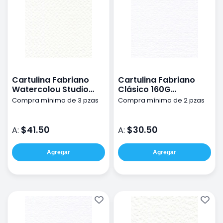
Cartulina Fabriano
Cartulina Fabriano
Watercolou Studio
Clásico 160G
grano fino 50x70cm
50X70Cm
Compra mínima de 3 pzas
Compra mínima de 2 pzas
200g
$41.50
$30.50
A:
A:
Agregar
Agregar