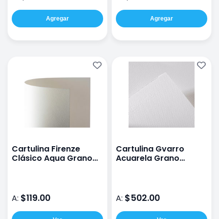
Agregar
Agregar
Cartulina Firenze
Cartulina Gvarro
Clásico Aqua Grano
Acuarela Grano
Grueso 35% Algodón
Grueso De 350 G
70X100 Cm 300 G
70X100 Cm
$119.00
$502.00
A:
A: