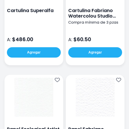
Cartulina Superalfa
Cartulina Fabriano
Watercolou Studio
grano fino 50x70cm
Compra mínima de 3 pzas
300g
$486.00
$60.50
A:
A:
Agregar
Agregar