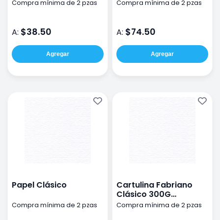
Compra mínima de 2 pzas
Compra mínima de 2 pzas
$38.50
$74.50
A:
A:
Agregar
Agregar
Papel Clásico
Cartulina Fabriano
Clásico 300G
50X70Cm
Compra mínima de 2 pzas
Compra mínima de 2 pzas