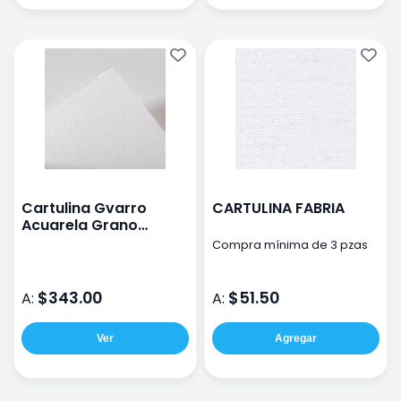
Cartulina Gvarro
CARTULINA FABRIA
Acuarela Grano
Grueso De 240 G
Compra mínima de 3 pzas
70X100 Cm
$343.00
$51.50
A:
A:
Ver
Agregar