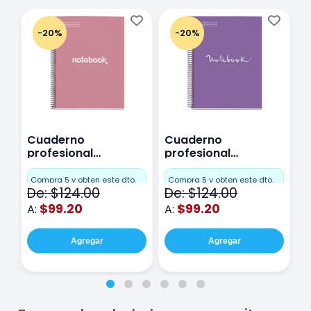
-20%
-20%
Cuaderno
Cuaderno
C
profesional
profesional
p
Miquelrius Emotions
Miquelrius Emotions
M
Cuadro Chico 80
raya 80 hojas
r
Compra 5 y obten este dto.
Compra 5 y obten este dto.
C
De: $124.00
De: $124.00
D
hojas Rosa
Purpura
$99.20
$99.20
A:
A:
A
Agregar
Agregar