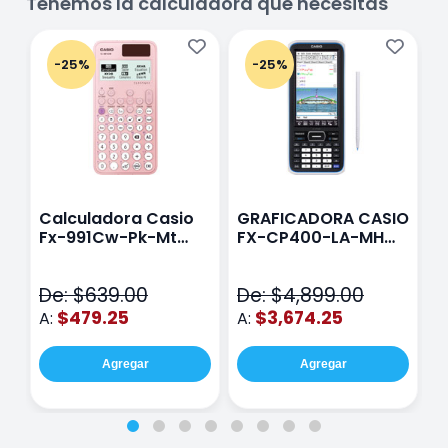
Tenemos la calculadora que necesitas
-25%
-25%
Calculadora Casio
GRAFICADORA CASIO
C
Fx-991Cw-Pk-Mt
FX-CP400-LA-MH
C
Class Wiz Rosa
TOUCH
C
N
De: $639.00
De: $4,899.00
D
$479.25
$3,674.25
A:
A:
A
Agregar
Agregar