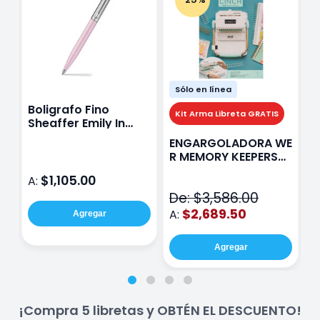
Sólo en línea
Boligrafo Fino
M
Kit Arma Libreta GRATIS
Sheaffer Emily In
A
Paris Sentinel E321
F
ENGARGOLADORA WE
Rosa
P
R MEMORY KEEPERS
D
71050-9 THE CINCH
$1,105.00
A:
A
V2
De: $3,586.00
$2,689.50
A:
Agregar
Agregar
¡Compra 5 libretas y OBTÉN EL DESCUENTO!