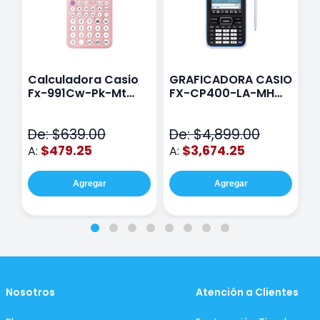
Calculadora Casio
GRAFICADORA CASIO
C
Fx-991Cw-Pk-Mt
FX-CP400-LA-MH
C
Class Wiz Rosa
TOUCH
C
N
De: $639.00
De: $4,899.00
D
$479.25
$3,674.25
A:
A:
A
Agregar
Agregar
Nosotros
Atención a Clientes