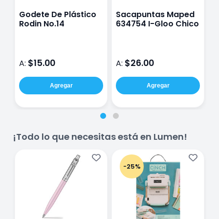
Godete De Plástico
Sacapuntas Maped
L
Rodin No.14
634754 I-Gloo Chico
M
#
$15.00
$26.00
A:
A:
A
Agregar
Agregar
¡Todo lo que necesitas está en Lumen!
-25%