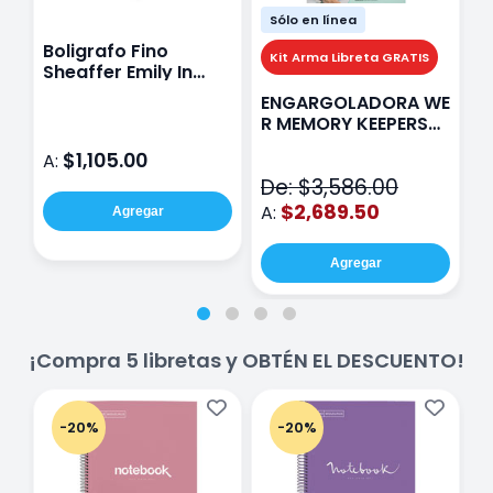
Sólo en línea
Boligrafo Fino
M
Kit Arma Libreta GRATIS
Sheaffer Emily In
A
Paris Sentinel E321
F
ENGARGOLADORA WE
Rosa
P
R MEMORY KEEPERS
D
71050-9 THE CINCH
$1,105.00
A:
A
V2
De: $3,586.00
$2,689.50
A:
Agregar
Agregar
¡Compra 5 libretas y OBTÉN EL DESCUENTO!
-20%
-20%