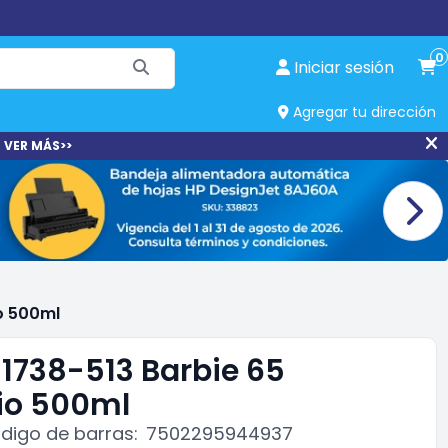
0
Iniciar sesión
Agregar tu dirección
 VER MÁS>>
io 500ml
 1738-513 Barbie 65
io 500ml
digo de barras:
7502295944937