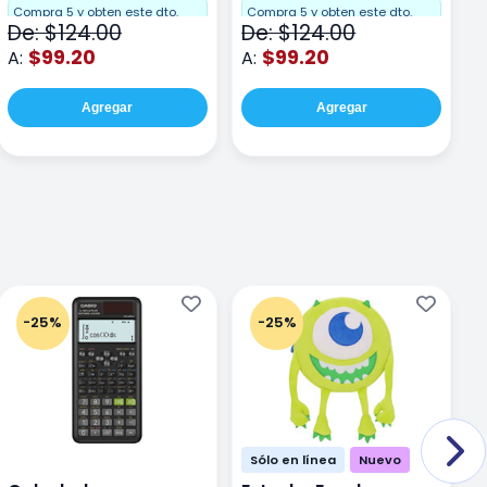
F
Compra 5 y obten este dto.
Compra 5 y obten este dto.
De: $124.00
De: $124.00
D
$99.20
$99.20
A:
A:
A
Agregar
Agregar
-25%
-25%
Sólo en línea
Nuevo