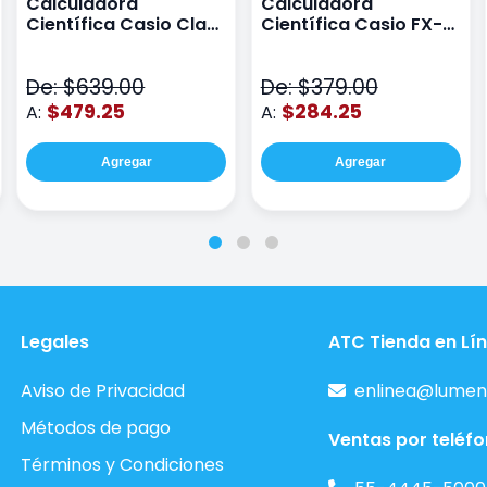
Calculadora
Calculadora
Científica Casio Class
Científica Casio FX-
Wiz Color Negro
82LA PLUS2-BU Azul
De: $639.00
De: $379.00
$479.25
$284.25
A:
A:
Agregar
Agregar
Legales
ATC Tienda en Lí
Aviso de Privacidad
enlinea@lumen
Métodos de pago
Ventas por teléf
Términos y Condiciones