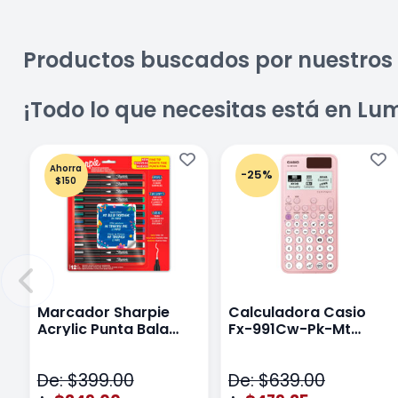
Productos buscados por nuestros 
¡Todo lo que necesitas está en Lu
Ahorra
-25%
$150
Marcador Sharpie
Calculadora Casio
Acrylic Punta Bala
Fx-991Cw-Pk-Mt
Fina Surtido Con 12
Class Wiz Rosa
Piezas
De: $399.00
De: $639.00