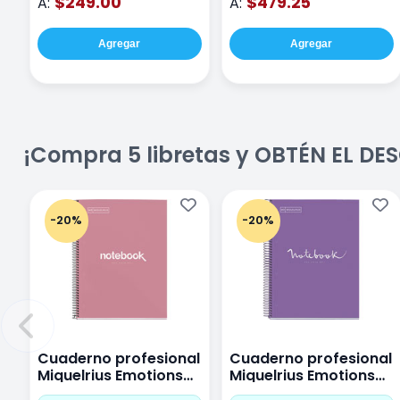
$249.00
$479.25
A:
A:
Agregar
Agregar
¡Compra 5 libretas y OBTÉN EL D
-20%
-20%
Cuaderno profesional
Cuaderno profesional
Miquelrius Emotions
Miquelrius Emotions
Cuadro Chico 80
raya 80 hojas Purpura