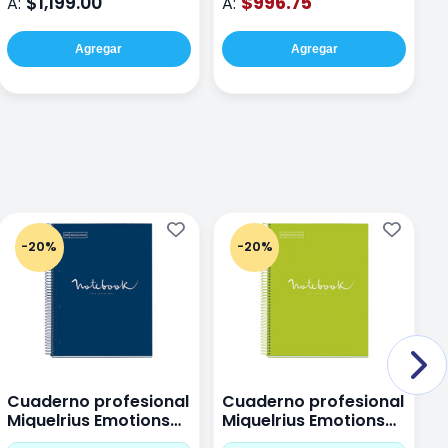
$1,199.00
$996.75
A:
A:
Agregar
Agregar
-20%
-20%
Cuaderno profesional
Cuaderno profesional
C
Miquelrius Emotions
Miquelrius Emotions
M
Dots 80 hojas
Dots 80 hojas Lima
D