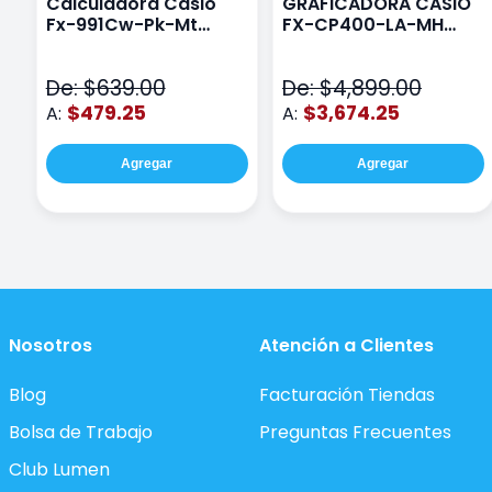
Calculadora Casio
GRAFICADORA CASIO
Fx-991Cw-Pk-Mt
FX-CP400-LA-MH
Class Wiz Rosa
TOUCH
De: $639.00
De: $4,899.00
$479.25
$3,674.25
A:
A:
Agregar
Agregar
Nosotros
Atención a Clientes
Blog
Facturación Tiendas
Bolsa de Trabajo
Preguntas Frecuentes
Club Lumen