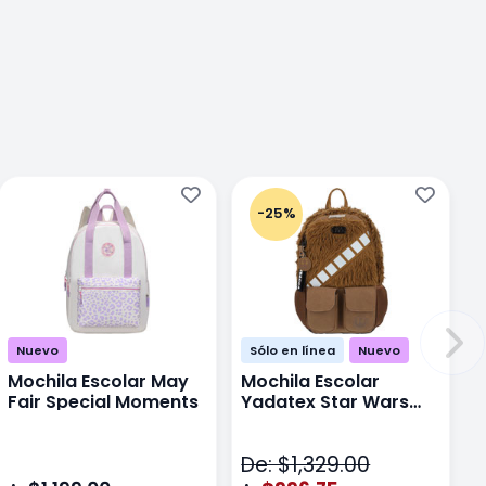
-25%
Nuevo
Sólo en línea
Nuevo
Mochila Escolar May
Mochila Escolar
Fair Special Moments
Yadatex Star Wars
STR005 Cafe
De: $1,329.00