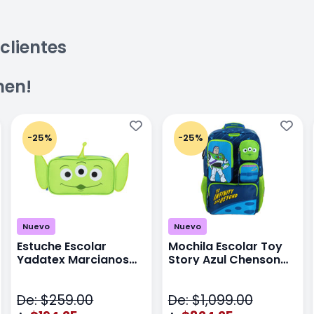
clientes
men!
-25%
-25%
Nuevo
Nuevo
Estuche Escolar
Mochila Escolar Toy
Yadatex Marcianos
Story Azul Chenson
Toy Story DTS026
Ts71176
Verde
De: $259.00
De: $1,099.00