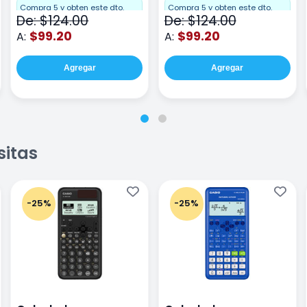
Compra 5 y obten este dto.
Compra 5 y obten este dto.
De: $124.00
De: $124.00
$99.20
$99.20
A:
A:
Agregar
Agregar
sitas
-25%
-25%