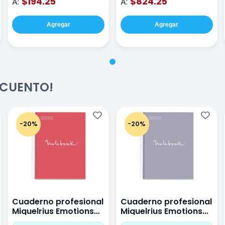
$194.25
$824.25
A:
A:
Agregar
Agregar
ESCUENTO!
-20%
-20%
Cuaderno profesional
Cuaderno profesional
Miquelrius Emotions
Miquelrius Emotions
raya 80 hojas Coral
raya 80 hojas Gris