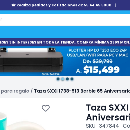
☎ Realiza pedidos y cotizaciones al: 55 44 45 5000
|
ESES SIN INTERESES EN TODA LA TIENDA. COMPRA MÍNIMA 2999 MXN.
 para regalo
/
Taza SXXI 1738-513 Barbie 65 Aniversar
Taza SXXI
Aniversar
SKU:
347844
Có