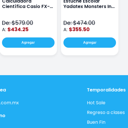
Calculadora
Estuche Escolar
E
Científica Casio FX-
Yadatex Monsters Inc
Y
991LAPLUS2 Color
DMI029 Verde
D
Negro
De: $579.00
De: $474.00
D
$434.25
$355.50
A:
A:
A
Agregar
Agregar
nea
Temporalidades
.com.mx
Hot Sale
Regreso a clases
ono
Buen Fin