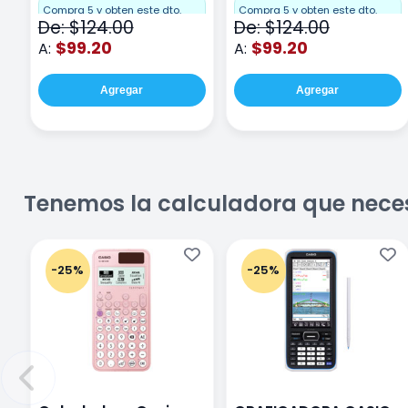
hojas Rosa
Compra 5 y obten este dto.
Compra 5 y obten este dto.
De: $124.00
De: $124.00
$99.20
$99.20
A:
A:
Agregar
Agregar
Tenemos la calculadora que nece
-25%
-25%