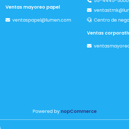
55-4445-5000
Ventas mayoreo papel
ventastmk@lu
ventaspapel@lumen.com
Centro de nego
Ventas corporati
ventasmayore
Powered by
nopCommerce
.