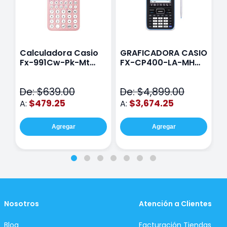
Calculadora Casio
GRAFICADORA CASIO
C
Fx-991Cw-Pk-Mt
FX-CP400-LA-MH
C
Class Wiz Rosa
TOUCH
C
N
De: $639.00
De: $4,899.00
D
$479.25
$3,674.25
A:
A:
A
Agregar
Agregar
Nosotros
Atención a Clientes
Blog
Facturación Tiendas