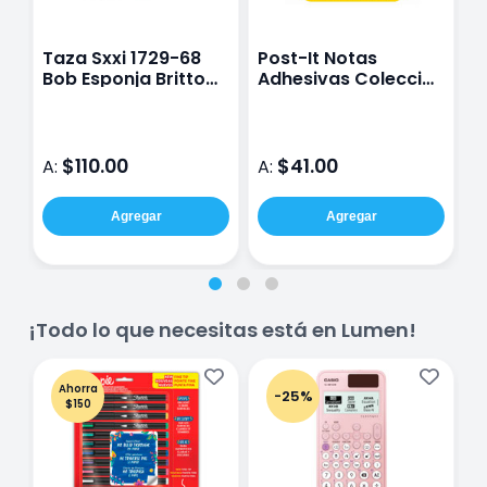
Taza Sxxi 1729-68
Post-It Notas
P
Bob Esponja Britto
Adhesivas Colección
A
Con Caja
Capetown 3.8 Cm X
C
5 Cm 4 Blocs
7
$110.00
$41.00
A:
A:
A
Agregar
Agregar
¡Todo lo que necesitas está en Lumen!
Ahorra
-25%
$150