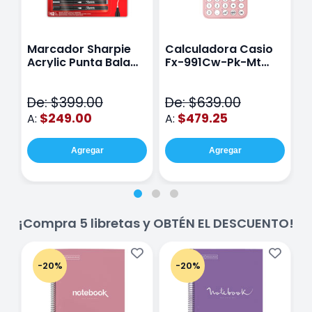
Marcador Sharpie
Calculadora Casio
E
Acrylic Punta Bala
Fx-991Cw-Pk-Mt
Y
Fina Surtido Con 12
Class Wiz Rosa
T
Piezas
V
De: $399.00
De: $639.00
D
$249.00
$479.25
A:
A:
A
Agregar
Agregar
¡Compra 5 libretas y OBTÉN EL DESCUENTO!
-20%
-20%