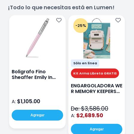
¡Todo lo que necesitas está en Lumen!
-25%
Sólo en línea
Boligrafo Fino
M
Kit Arma Libreta GRATIS
Sheaffer Emily In
A
Paris Sentinel E321
F
ENGARGOLADORA WE
Rosa
P
R MEMORY KEEPERS
D
71050-9 THE CINCH
$1,105.00
A:
A
V2
De: $3,586.00
$2,689.50
A:
Agregar
Agregar