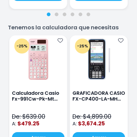
Tenemos la calculadora que necesitas
-25%
-25%
Calculadora Casio
GRAFICADORA CASIO
C
Fx-991Cw-Pk-Mt
FX-CP400-LA-MH
C
Class Wiz Rosa
TOUCH
C
N
De: $639.00
De: $4,899.00
D
$479.25
$3,674.25
A:
A:
A