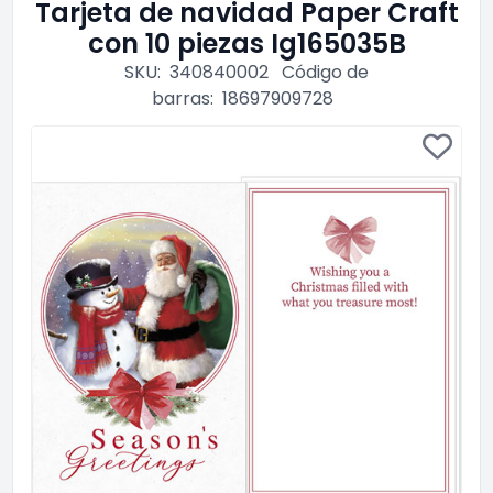
Tarjeta de navidad Paper Craft
con 10 piezas Ig165035B
SKU:
340840002
Código de
barras:
18697909728