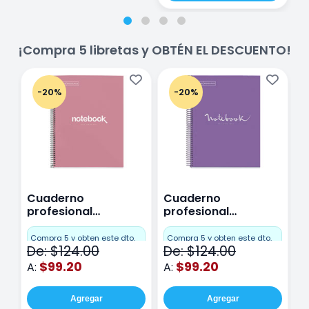
¡Compra 5 libretas y OBTÉN EL DESCUENTO!
-20%
-20%
Cuaderno
Cuaderno
C
profesional
profesional
p
Miquelrius Emotions
Miquelrius Emotions
M
Cuadro Chico 80
raya 80 hojas
r
Compra 5 y obten este dto.
Compra 5 y obten este dto.
C
De: $124.00
De: $124.00
D
hojas Rosa
Purpura
$99.20
$99.20
A:
A:
A
Agregar
Agregar